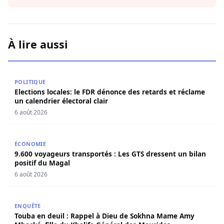
À lire aussi
Elections locales: le FDR dénonce des retards et réclame u
POLITIQUE
Elections locales: le FDR dénonce des retards et réclame
un calendrier électoral clair
6 août 2026
9.600 voyageurs transportés : Les GTS dressent un bilan 
ÉCONOMIE
9.600 voyageurs transportés : Les GTS dressent un bilan
positif du Magal
6 août 2026
Touba en deuil : Rappel à Dieu de Sokhna Mame Amy Mbac
ENQUÊTE
Touba en deuil : Rappel à Dieu de Sokhna Mame Amy