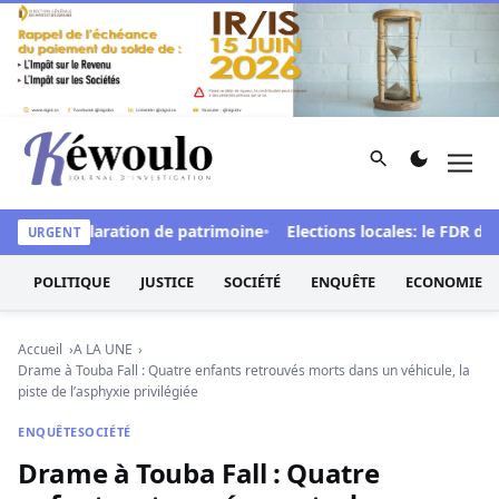
Aller au contenu
Rechercher
Men
Kéwoulo, le premier site d'information et d'investigation d
de la déclaration de patrimoine
Elections locales: le FDR dénonc
URGENT
POLITIQUE
JUSTICE
SOCIÉTÉ
ENQUÊTE
ECONOMIE
Accueil
A LA UNE
Drame à Touba Fall : Quatre enfants retrouvés morts dans un véhicule, la
piste de l’asphyxie privilégiée
ENQUÊTE
SOCIÉTÉ
Drame à Touba Fall : Quatre