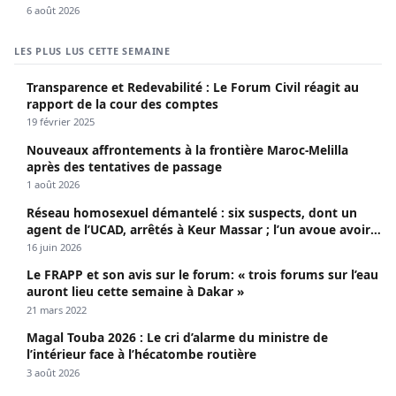
6 août 2026
LES PLUS LUS CETTE SEMAINE
Transparence et Redevabilité : Le Forum Civil réagit au
rapport de la cour des comptes
19 février 2025
Nouveaux affrontements à la frontière Maroc-Melilla
après des tentatives de passage
1 août 2026
Réseau homosexuel démantelé : six suspects, dont un
agent de l’UCAD, arrêtés à Keur Massar ; l’un avoue avoir
propagé le VIH depuis 2018
16 juin 2026
Le FRAPP et son avis sur le forum: « trois forums sur l’eau
auront lieu cette semaine à Dakar »
21 mars 2022
Magal Touba 2026 : Le cri d’alarme du ministre de
l’intérieur face à l’hécatombe routière
3 août 2026