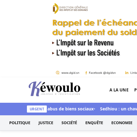
Aller au contenu
A LA UNE
P
Kéwoulo, le premier site d'information et d'inves
 inculpée pour abus de biens sociaux
Sedhiou : un chavirement
URGENT
POLITIQUE
JUSTICE
SOCIÉTÉ
ENQUÊTE
ECONOMIE