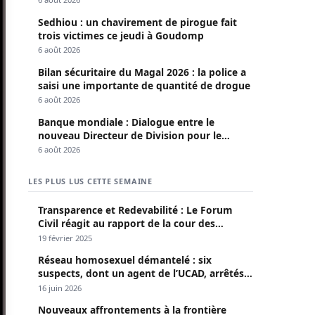
Sedhiou : un chavirement de pirogue fait
trois victimes ce jeudi à Goudomp
6 août 2026
Bilan sécuritaire du Magal 2026 : la police a
saisi une importante de quantité de drogue
6 août 2026
Banque mondiale : Dialogue entre le
nouveau Directeur de Division pour le
Sénégal et le Pr. Diomaye
6 août 2026
LES PLUS LUS CETTE SEMAINE
Transparence et Redevabilité : Le Forum
Civil réagit au rapport de la cour des
comptes
19 février 2025
Réseau homosexuel démantelé : six
suspects, dont un agent de l’UCAD, arrêtés à
Keur Massar ; l’un avoue avoir propagé le
16 juin 2026
VIH depuis 2018
Nouveaux affrontements à la frontière