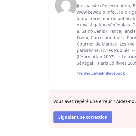
Journaliste d’investigation, 
www.kewoulo.info. Il a dirig
à tour, directeur de publica
d’investigation sénégalais. D
8, Saint-Denis (France), anci
Dakar, Correspondant à Paris 
Courrier de Mantes -Les Yvel
parisienne. Livres Publiés: -
(L’Harmattan 2007), -« Le tri
Sénégal» (Paris Edilivres 200
Twitter
Linkedin
Facebook
Vous avez repéré une erreur ? Aidez-nou
Signaler une correction