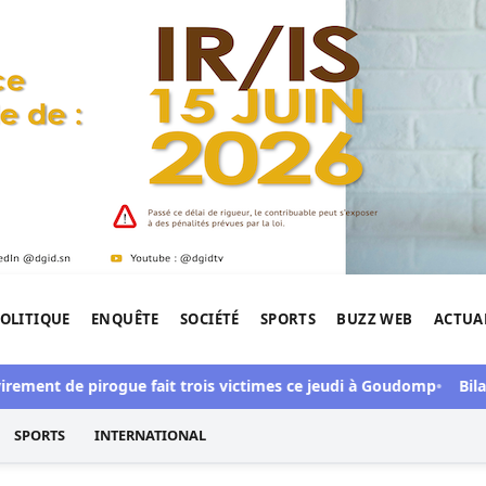
OLITIQUE
ENQUÊTE
SOCIÉTÉ
SPORTS
BUZZ WEB
ACTUA
tigation de l'Afrique.
 de pirogue fait trois victimes ce jeudi à Goudomp
Bilan sécur
SPORTS
INTERNATIONAL