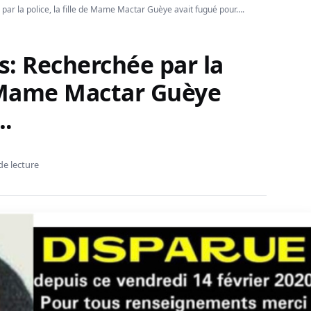
par la police, la fille de Mame Mactar Guèye avait fugué pour….
: Recherchée par la
de Mame Mactar Guèye
….
de lecture