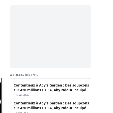
ARTICLES RÉCENTS
Contentieux à Aby’s Garden : Des soupçons
sur 420 millions F CFA, Aby Ndour inculpée
pour abus de biens sociaux
6 août 2026
Contentieux à Aby’s Garden : Des soupçons
sur 420 millions F CFA, Aby Ndour inculpée
pour abus de biens sociaux
6 août 2026