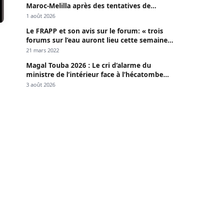
Maroc-Melilla après des tentatives de
passage
1 août 2026
Le FRAPP et son avis sur le forum: « trois
forums sur l’eau auront lieu cette semaine à
Dakar »
21 mars 2022
Magal Touba 2026 : Le cri d’alarme du
ministre de l’intérieur face à l’hécatombe
routière
3 août 2026