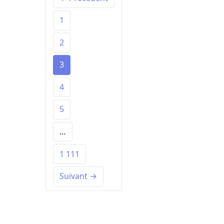
1
2
3
4
5
…
1 111
Suivant →