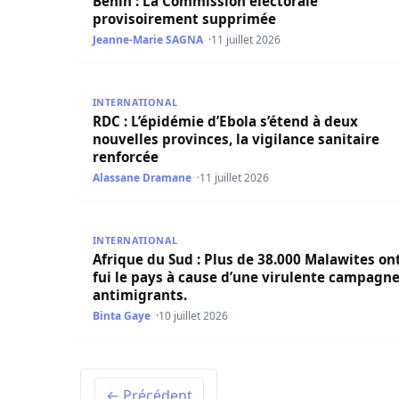
Bénin : La Commission électorale
provisoirement supprimée
Jeanne-Marie SAGNA
11 juillet 2026
RDC : L’épidémie d’Ebola s’étend à deux nouvelle
INTERNATIONAL
RDC : L’épidémie d’Ebola s’étend à deux
nouvelles provinces, la vigilance sanitaire
renforcée
Alassane Dramane
11 juillet 2026
Afrique du Sud : Plus de 38.000 Malawites ont f
INTERNATIONAL
Afrique du Sud : Plus de 38.000 Malawites on
fui le pays à cause d’une virulente campagn
antimigrants.
Binta Gaye
10 juillet 2026
← Précédent