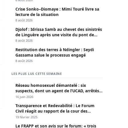
Crise Sonko–Diomaye : Mimi Touré livre sa
lecture de la situation
8 août 2026
e 1 400 églises de réveil après un drame à Yaoundé
Djolof : Idrissa Samb au chevet des sinistrés
de Linguère après une visite du pont de
Thylla
8 août 2026
Restitution des terres à Ndingler : Seydi
Gassama salue le processus engagé
8 août 2026
nt un tribunal militaire, le spectre de la prison se précis
LES PLUS LUS CETTE SEMAINE
Réseau homosexuel démantelé : six
suspects, dont un agent de l’UCAD, arrêtés à
Keur Massar ; l’un avoue avoir propagé le
16 juin 2026
VIH depuis 2018
Transparence et Redevabilité : Le Forum
Civil réagit au rapport de la cour des
comptes
19 février 2025
Le FRAPP et son avis sur le forum: « trois