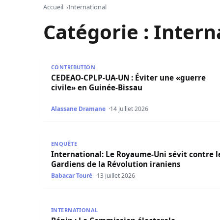
Accueil
International
Catégorie :
Intern
CEDEAO-CPLP-UA-UN : Éviter une «guerre civile
CONTRIBUTION
CEDEAO-CPLP-UA-UN : Éviter une «guerre
civile» en Guinée-Bissau
Alassane Dramane
14 juillet 2026
International: Le Royaume-Uni sévit contre les 
ENQUÊTE
International: Le Royaume-Uni sévit contre l
Gardiens de la Révolution iraniens
Babacar Touré
13 juillet 2026
Bénin : La Commission électorale provisoireme
INTERNATIONAL