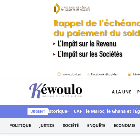
Aller au contenu
A LA UNE
P
Kéwoulo, le premier site d'information et d'inves
 annonce une mue historique
CAF : le Maroc, le Ghana et l’Égyp
URGENT
POLITIQUE
JUSTICE
SOCIÉTÉ
ENQUÊTE
ECONOMIE