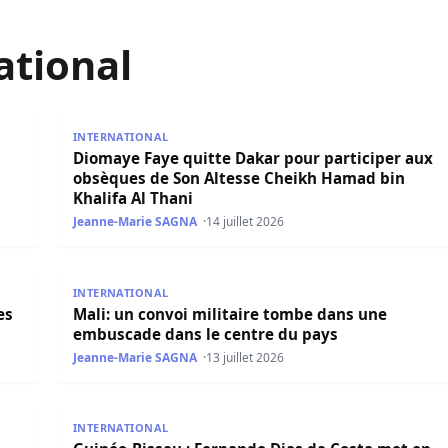
ational
» en Guinée-Bissau
Diomaye Faye quitte Dakar pour participer aux obs
INTERNATIONAL
Diomaye Faye quitte Dakar pour participer aux
obsèques de Son Altesse Cheikh Hamad bin
Khalifa Al Thani
Jeanne-Marie SAGNA
14 juillet 2026
Gardiens de la Révolution iraniens
Mali: un convoi militaire tombe dans une embuscad
INTERNATIONAL
es
Mali: un convoi militaire tombe dans une
embuscade dans le centre du pays
Jeanne-Marie SAGNA
13 juillet 2026
nt supprimée
Guinée-Bissau : Fernando Dias da Costa met en ga
INTERNATIONAL