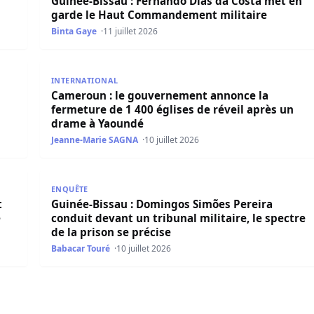
Guinée-Bissau : Fernando Dias da Costa met en
garde le Haut Commandement militaire
Binta Gaye
11 juillet 2026
s provinces, la vigilance sanitaire renforcée
Cameroun : le gouvernement annonce la fermeture d
INTERNATIONAL
Cameroun : le gouvernement annonce la
fermeture de 1 400 églises de réveil après un
drame à Yaoundé
Jeanne-Marie SAGNA
10 juillet 2026
ui le pays à cause d’une virulente campagne antimigrants.
Guinée-Bissau : Domingos Simões Pereira conduit deva
ENQUÊTE
t
Guinée-Bissau : Domingos Simões Pereira
e
conduit devant un tribunal militaire, le spectre
de la prison se précise
Babacar Touré
10 juillet 2026