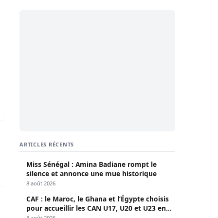
èques de Son Altesse Cheikh Hamad bin Khalifa Al Thani
e dans le centre du pays
ARTICLES RÉCENTS
Miss Sénégal : Amina Badiane rompt le
silence et annonce une mue historique
8 août 2026
CAF : le Maroc, le Ghana et l’Égypte choisis
rde le Haut Commandement militaire
pour accueillir les CAN U17, U20 et U23 en
2027
8 août 2026