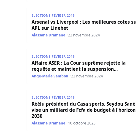
Arsenal vs Liverpool : Les meilleures cotes sur 
ELECTIONS FÉVRIER 2019
Arsenal vs Liverpool : Les meilleures cotes s
APL sur Linebet
Alassane Dramane
22 novembre 2024
Affaire ASER : La Cour suprême rejette la requê
ELECTIONS FÉVRIER 2019
Affaire ASER : La Cour suprême rejette la
requête et maintient la suspension…
Ange-Marie Sambou
22 novembre 2024
Réélu président du Casa sports, Seydou Sané vis
ELECTIONS FÉVRIER 2019
Réélu président du Casa sports, Seydou Sané
vise un milliard de Fcfa de budget à l’horizon
2030
Alassane Dramane
10 octobre 2023