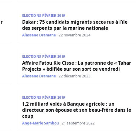
APL sur Linebet
Dakar : 75 candidats migrants secourus á l’île des s
ELECTIONS FÉVRIER 2019
ur
Dakar : 75 candidats migrants secourus á l’île
des serpents par la marine nationale
Alassane Dramane
22 novembre 2024
te et maintient la suspension…
Affaire Fatou Kie Cisse : La patronne de « Tahar Proj
ELECTIONS FÉVRIER 2019
Affaire Fatou Kie Cisse : La patronne de « Tahar
Projects » édifiée sur son sort ce vendredi
Alassane Dramane
22 décembre 2023
e un milliard de Fcfa de budget à l’horizon 2030
1,2 milliard volés à Banque agricole : un directeur,
ELECTIONS FÉVRIER 2019
1,2 milliard volés à Banque agricole : un
directeur, son épouse et son beau-frère dans le
coup
Ange-Marie Sambou
21 septembre 2022