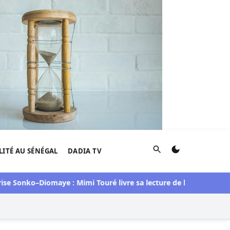
Rechercher
LITÉ AU SÉNÉGAL
DADIA TV
 Sonko–Diomaye : Mimi Touré livre sa lecture de la situation
Dj