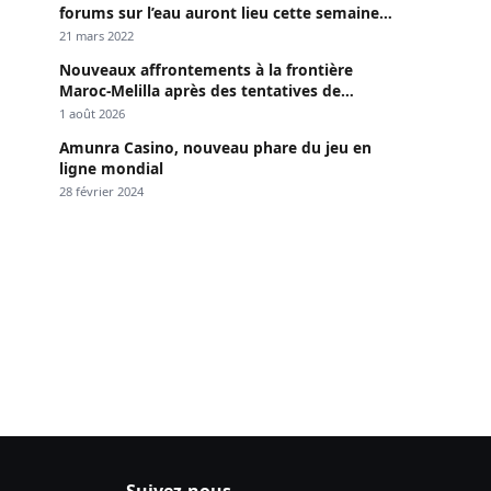
forums sur l’eau auront lieu cette semaine à
Dakar »
21 mars 2022
Nouveaux affrontements à la frontière
Maroc-Melilla après des tentatives de
passage
1 août 2026
Amunra Casino, nouveau phare du jeu en
ligne mondial
28 février 2024