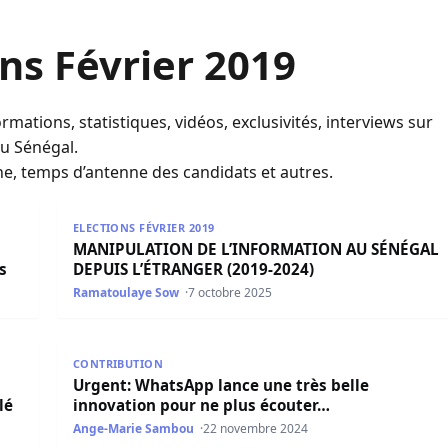
ons Février 2019
rmations, statistiques, vidéos, exclusivités, interviews sur
au Sénégal.
, temps d’antenne des candidats et autres.
sie sans son bébé, retenu dans le pays
MANIPULATION DE L’INFORMATION AU SÉNÉGAL DEP
ELECTIONS FÉVRIER 2019
MANIPULATION DE L’INFORMATION AU SÉNÉGAL
s
DEPUIS L’ÉTRANGER (2019-2024)
Ramatoulaye Sow
7 octobre 2025
pléant d’Amadou Bâ, officiellement installé
Urgent: WhatsApp lance une très belle innovation p
CONTRIBUTION
Urgent: WhatsApp lance une très belle
lé
innovation pour ne plus écouter…
Ange-Marie Sambou
22 novembre 2024