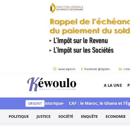
Aller au contenu
A LA UNE
P
Kéwoulo, le premier site d'information et d'inves
t annonce une mue historique
CAF : le Maroc, le Ghana et l’Égyp
URGENT
POLITIQUE
JUSTICE
SOCIÉTÉ
ENQUÊTE
ECONOMIE