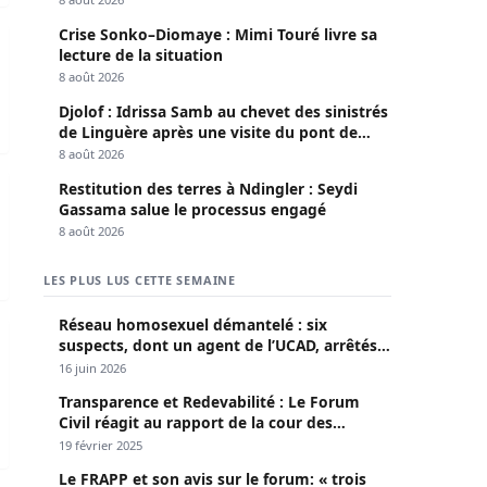
Crise Sonko–Diomaye : Mimi Touré livre sa
erpents par la marine nationale
lecture de la situation
8 août 2026
Djolof : Idrissa Samb au chevet des sinistrés
de Linguère après une visite du pont de
Thylla
8 août 2026
ects » édifiée sur son sort ce vendredi
Restitution des terres à Ndingler : Seydi
Gassama salue le processus engagé
8 août 2026
LES PLUS LUS CETTE SEMAINE
Réseau homosexuel démantelé : six
 son épouse et son beau-frère dans le coup
suspects, dont un agent de l’UCAD, arrêtés à
Keur Massar ; l’un avoue avoir propagé le
16 juin 2026
VIH depuis 2018
Transparence et Redevabilité : Le Forum
Civil réagit au rapport de la cour des
comptes
19 février 2025
Le FRAPP et son avis sur le forum: « trois