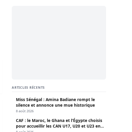
UIS L’ÉTRANGER (2019-2024)
ARTICLES RÉCENTS
Miss Sénégal : Amina Badiane rompt le
our ne plus écouter…
silence et annonce une mue historique
8 août 2026
CAF : le Maroc, le Ghana et l’Égypte choisis
pour accueillir les CAN U17, U20 et U23 en
2027
8 août 2026