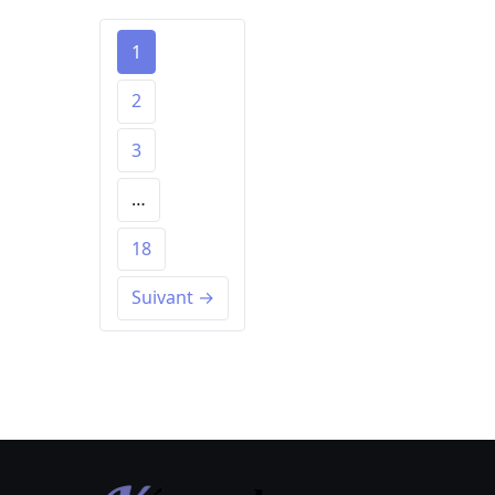
1
2
3
…
18
Suivant →