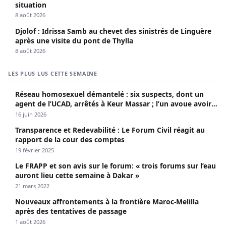
situation
8 août 2026
Djolof : Idrissa Samb au chevet des sinistrés de Linguère
après une visite du pont de Thylla
8 août 2026
LES PLUS LUS CETTE SEMAINE
Réseau homosexuel démantelé : six suspects, dont un
agent de l’UCAD, arrêtés à Keur Massar ; l’un avoue avoir
propagé le VIH depuis 2018
16 juin 2026
Transparence et Redevabilité : Le Forum Civil réagit au
rapport de la cour des comptes
19 février 2025
Le FRAPP et son avis sur le forum: « trois forums sur l’eau
auront lieu cette semaine à Dakar »
21 mars 2022
Nouveaux affrontements à la frontière Maroc-Melilla
après des tentatives de passage
1 août 2026