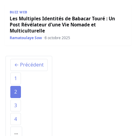
Les Multiples Identités de Babacar Touré : Un Post Révél
BUZZ WEB
Les Multiples Identités de Babacar Touré : Un
Post Révélateur d’une Vie Nomade et
Multiculturelle
Ramatoulaye Sow
8 octobre 2025
← Précédent
1
2
3
4
…