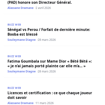
(PAD) honore son Directeur Général.
Alassane Dramane
2 avril 2026
Sénégal vs Perou / Forfait de dernière minute: Booba est
BUZZ WEB
Sénégal vs Perou / Forfait de dernière minute:
Booba est blessé
Souleymane Diagne
28 mars 2026
Fatima Goumbala sur Mame Dior « Bété Bété »: « je n’ai ja
BUZZ WEB
Fatima Goumbala sur Mame Dior « Bété Bété »:
« je n’ai jamais porté plainte car elle m’a… »
Souleymane Diagne
28 mars 2026
Licences et certification : ce que chaque joueur doit savoi
BUZZ WEB
Licences et certification : ce que chaque joueur
doit savoir
Alassane Dramane
11 mars 2026