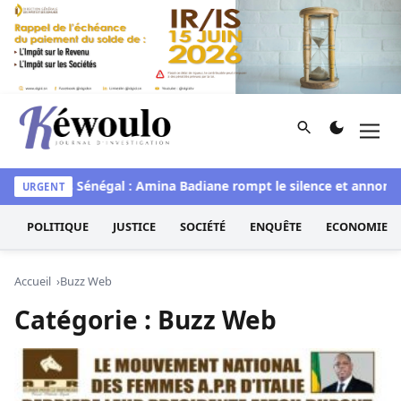
Aller au contenu
Rechercher
Men
Kéwoulo, le premier site d'information et d'investigation d
aye
Miss Sénégal : Amina Badiane rompt le silence et annonce
URGENT
POLITIQUE
JUSTICE
SOCIÉTÉ
ENQUÊTE
ECONOMIE
Accueil
Buzz Web
Catégorie :
Buzz Web