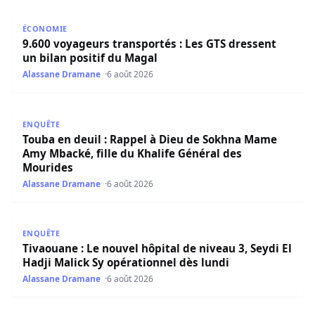
9.600 voyageurs transportés : Les GTS dressent un bilan 
ÉCONOMIE
9.600 voyageurs transportés : Les GTS dressent
un bilan positif du Magal
Alassane Dramane
6 août 2026
Touba en deuil : Rappel à Dieu de Sokhna Mame Amy Mbac
ENQUÊTE
Touba en deuil : Rappel à Dieu de Sokhna Mame
Amy Mbacké, fille du Khalife Général des
Mourides
Alassane Dramane
6 août 2026
Tivaouane : Le nouvel hôpital de niveau 3, Seydi El Hadji 
ENQUÊTE
Tivaouane : Le nouvel hôpital de niveau 3, Seydi El
Hadji Malick Sy opérationnel dès lundi
Alassane Dramane
6 août 2026