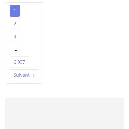
1
2
3
…
6 937
Suivant →