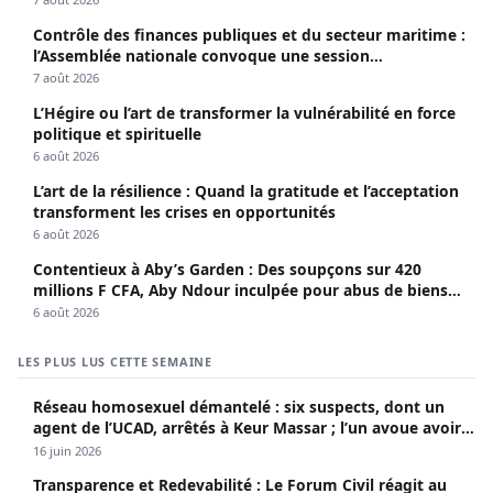
Contrôle des finances publiques et du secteur maritime :
l’Assemblée nationale convoque une session
extraordinaire
7 août 2026
L’Hégire ou l’art de transformer la vulnérabilité en force
politique et spirituelle
6 août 2026
L’art de la résilience : Quand la gratitude et l’acceptation
transforment les crises en opportunités
6 août 2026
Contentieux à Aby’s Garden : Des soupçons sur 420
millions F CFA, Aby Ndour inculpée pour abus de biens
sociaux
6 août 2026
LES PLUS LUS CETTE SEMAINE
Réseau homosexuel démantelé : six suspects, dont un
agent de l’UCAD, arrêtés à Keur Massar ; l’un avoue avoir
propagé le VIH depuis 2018
16 juin 2026
Transparence et Redevabilité : Le Forum Civil réagit au