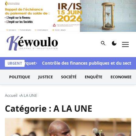
Aller au contenu
Rechercher
Men
Kéwoulo, le premier site d'information et d'investigation d
vant le parquet
Contrôle des finances publiques et du secteur 
URGENT
POLITIQUE
JUSTICE
SOCIÉTÉ
ENQUÊTE
ECONOMIE
Accueil
A LA UNE
Catégorie :
A LA UNE