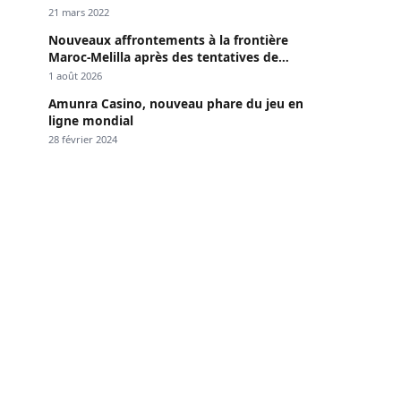
Dakar »
21 mars 2022
Nouveaux affrontements à la frontière
Maroc-Melilla après des tentatives de
passage
1 août 2026
Amunra Casino, nouveau phare du jeu en
ligne mondial
28 février 2024