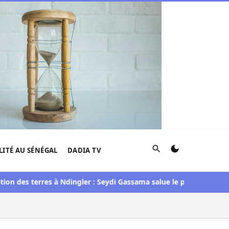
Rechercher
LITÉ AU SÉNÉGAL
DADIA TV
 des terres à Ndingler : Seydi Gassama salue le processus engag