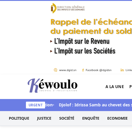
Aller au contenu
A LA UNE
P
Kéwoulo, le premier site d'information et d'inves
ecture de la situation
Djolof : Idrissa Samb au chevet des sini
URGENT
POLITIQUE
JUSTICE
SOCIÉTÉ
ENQUÊTE
ECONOMIE