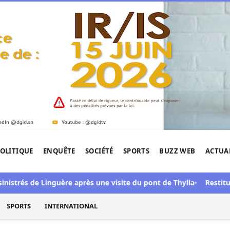
OLITIQUE
ENQUÊTE
SOCIÉTÉ
SPORTS
BUZZ WEB
ACTUA
tigation de l'Afrique.
strés de Linguère après une visite du pont de Thylla
Restitution
SPORTS
INTERNATIONAL