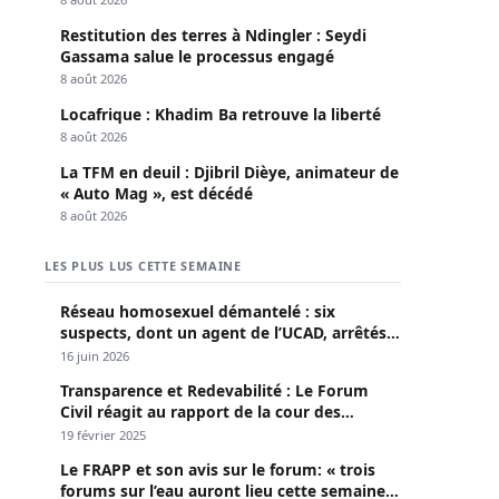
Restitution des terres à Ndingler : Seydi
Gassama salue le processus engagé
8 août 2026
Locafrique : Khadim Ba retrouve la liberté
8 août 2026
La TFM en deuil : Djibril Dièye, animateur de
« Auto Mag », est décédé
8 août 2026
LES PLUS LUS CETTE SEMAINE
Réseau homosexuel démantelé : six
suspects, dont un agent de l’UCAD, arrêtés à
Keur Massar ; l’un avoue avoir propagé le
16 juin 2026
VIH depuis 2018
Transparence et Redevabilité : Le Forum
Civil réagit au rapport de la cour des
comptes
19 février 2025
Le FRAPP et son avis sur le forum: « trois
forums sur l’eau auront lieu cette semaine à