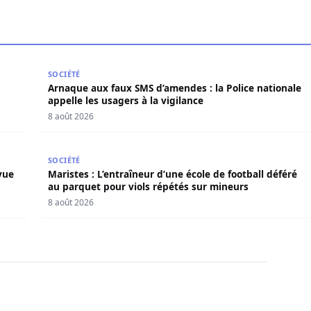
ama salue le processus engagé
Arnaque aux faux SMS d’amendes : la Police nationale
SOCIÉTÉ
Arnaque aux faux SMS d’amendes : la Police nationale
appelle les usagers à la vigilance
8 août 2026
e à vue pour viols sur une mineure de 13 ans
Maristes : L’entraîneur d’une école de football défé
SOCIÉTÉ
vue
Maristes : L’entraîneur d’une école de football déféré
au parquet pour viols répétés sur mineurs
8 août 2026