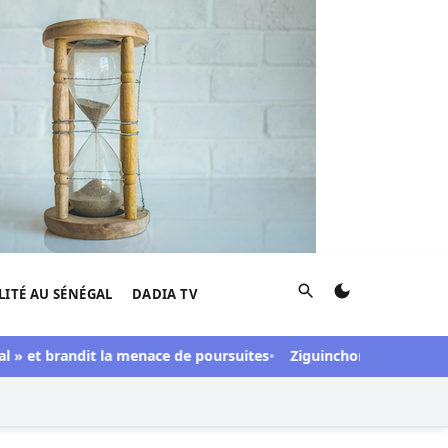
Rechercher
LITÉ AU SÉNÉGAL
DADIA TV
 et brandit la menace de poursuites
Ziguinchor : Le bétail foud