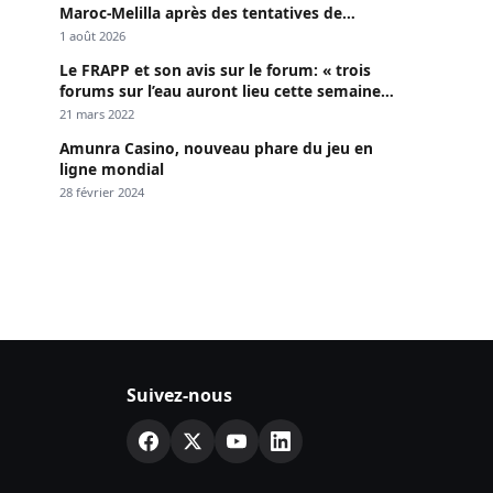
Maroc-Melilla après des tentatives de
passage
1 août 2026
Le FRAPP et son avis sur le forum: « trois
forums sur l’eau auront lieu cette semaine à
Dakar »
21 mars 2022
Amunra Casino, nouveau phare du jeu en
ligne mondial
28 février 2024
Suivez-nous