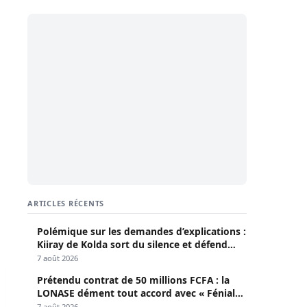
ARTICLES RÉCENTS
Polémique sur les demandes d’explications :
Kiiray de Kolda sort du silence et défend
Mamadou Lamine Dianté
7 août 2026
otball de Tambacounda, transféré à Dakar
Prétendu contrat de 50 millions FCFA : la
LONASE dément tout accord avec « Fénial
Digital » et brandit la menace de poursuites
7 août 2026