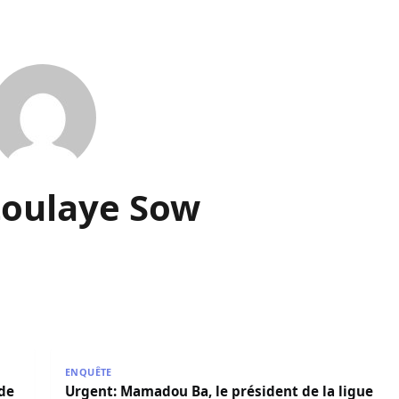
oulaye Sow
Réfane interpellés par la police de la Médina
Urgent: Mamadou Ba, le président de la ligue de fo
ENQUÊTE
 de
Urgent: Mamadou Ba, le président de la ligue