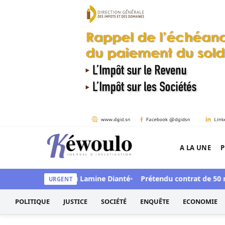
Aller au contenu
A LA UNE
P
Kéwoulo, le premier site d'information et d'inves
e et défend Mamadou Lamine Dianté
Prétendu contrat de 50 mill
URGENT
POLITIQUE
JUSTICE
SOCIÉTÉ
ENQUÊTE
ECONOMIE