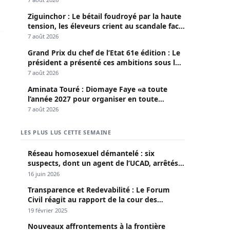
Ziguinchor : Le bétail foudroyé par la haute
tension, les éleveurs crient au scandale face
à la Senelec
7 août 2026
Grand Prix du chef de l’Etat 61e édition : Le
président a présenté ces ambitions sous le
thème du fair-play
7 août 2026
Aminata Touré : Diomaye Faye «a toute
l’année 2027 pour organiser en toute
légalité» les élections locales
7 août 2026
LES PLUS LUS CETTE SEMAINE
Réseau homosexuel démantelé : six
suspects, dont un agent de l’UCAD, arrêtés à
Keur Massar ; l’un avoue avoir propagé le
16 juin 2026
VIH depuis 2018
Transparence et Redevabilité : Le Forum
Civil réagit au rapport de la cour des
comptes
19 février 2025
Nouveaux affrontements à la frontière