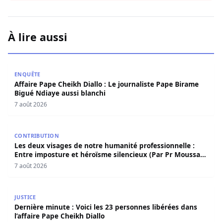
À lire aussi
Affaire Pape Cheikh Diallo : Le journaliste Pape Birame B
ENQUÊTE
Affaire Pape Cheikh Diallo : Le journaliste Pape Birame
Bigué Ndiaye aussi blanchi
7 août 2026
Les deux visages de notre humanité professionnelle : Ent
CONTRIBUTION
Les deux visages de notre humanité professionnelle :
Entre imposture et héroïsme silencieux (Par Pr Moussa
Seydi)
7 août 2026
Dernière minute : Voici les 23 personnes libérées dans l’a
JUSTICE
Dernière minute : Voici les 23 personnes libérées dans
l’affaire Pape Cheikh Diallo