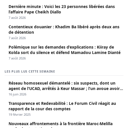
Dernière minute : Voici les 23 personnes libérées dans
l’affaire Pape Cheikh Diallo
7 août 2026
Contentieux douanier : Khadim Ba libéré après deux ans
de détention
7 août 2026
Polémique sur les demandes d’explications : Kiiray de
Kolda sort du silence et défend Mamadou Lamine Dianté
7 août 2026
LES PLUS LUS CETTE SEMAINE
Réseau homosexuel démantelé : six suspects, dont un
agent de l’UCAD, arrêtés à Keur Massar ; l’un avoue avoir
propagé le VIH depuis 2018
16 juin 2026
Transparence et Redevabilité : Le Forum Civil réagit au
rapport de la cour des comptes
19 février 2025
Nouveaux affrontements à la frontière Maroc-Melilla