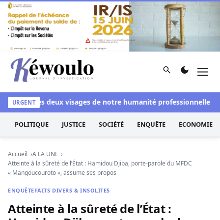
Aller au contenu
Rechercher
Men
Kéwoulo, le premier site d'information et d'investigation d
nchi
Les deux visages de notre humanité professionnelle : Entr
URGENT
POLITIQUE
JUSTICE
SOCIÉTÉ
ENQUÊTE
ECONOMIE
Accueil
A LA UNE
Atteinte à la sûreté de l’État : Hamidou Djiba, porte-parole du MFDC
« Mangoucouroto », assume ses propos
ENQUÊTE
FAITS DIVERS & INSOLITES
Atteinte à la sûreté de l’État :