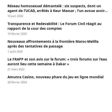
Réseau homosexuel démantelé : six suspects, dont un
agent de l’UCAD, arrêtés à Keur Massar ; l’un avoue avoir
propagé le VIH depuis 2018
16 juin 2026
Transparence et Redevabilité : Le Forum Civil réagit au
rapport de la cour des comptes
19 février 2025
Nouveaux affrontements à la frontière Maroc-Melilla
après des tentatives de passage
1 août 2026
Le FRAPP et son avis sur le forum: « trois forums sur l’eau
auront lieu cette semaine à Dakar »
21 mars 2022
Amunra Casino, nouveau phare du jeu en ligne mondial
28 février 2024