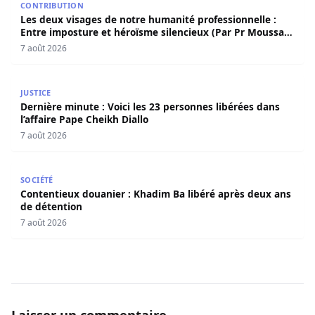
CONTRIBUTION
Les deux visages de notre humanité professionnelle :
Entre imposture et héroïsme silencieux (Par Pr Moussa
Seydi)
7 août 2026
Dernière minute : Voici les 23 personnes libérées dans l’a
JUSTICE
Dernière minute : Voici les 23 personnes libérées dans
l’affaire Pape Cheikh Diallo
7 août 2026
Contentieux douanier : Khadim Ba libéré après deux ans 
SOCIÉTÉ
Contentieux douanier : Khadim Ba libéré après deux ans
de détention
7 août 2026
Laisser un commentaire