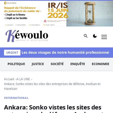
Aller au contenu
Rechercher
Men
Kéwoulo, le premier site d'information et d'investigation d
blanchi
Les deux visages de notre humanité professionnelle : E
URGENT
POLITIQUE
JUSTICE
SOCIÉTÉ
ENQUÊTE
ECONOMIE
Accueil
A LA UNE
Ankara: Sonko vistes les sites des entreprises de défense, Aselsan et
Havelsan
INTERNATIONAL
Ankara: Sonko vistes les sites des