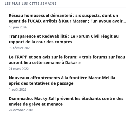
LES PLUS LUS CETTE SEMAINE
Réseau homosexuel démantelé : six suspects, dont un
agent de l’UCAD, arrêtés à Keur Massar ; l’un avoue avoir
propagé le VIH depuis 2018
16 juin 2026
Transparence et Redevabilité : Le Forum Civil réagit au
rapport de la cour des comptes
19 février 2025
Le FRAPP et son avis sur le forum: « trois forums sur l’eau
auront lieu cette semaine à Dakar »
21 mars 2022
Nouveaux affrontements à la frontière Maroc-Melilla
après des tentatives de passage
1 août 2026
Diamniadio: Macky Sall prévient les étudiants contre des
envies de grève et menace
24 octobre 2018