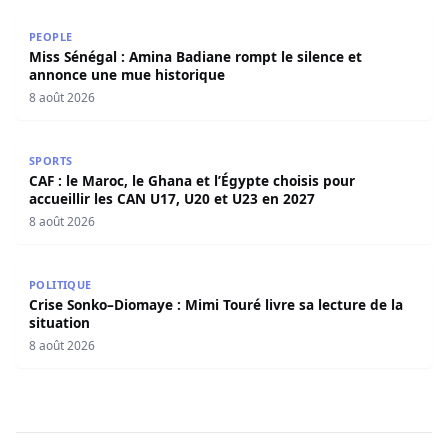
Miss Sénégal : Amina Badiane rompt le silence et annon
PEOPLE
Miss Sénégal : Amina Badiane rompt le silence et
annonce une mue historique
8 août 2026
CAF : le Maroc, le Ghana et l’Égypte choisis pour accueill
SPORTS
CAF : le Maroc, le Ghana et l’Égypte choisis pour
accueillir les CAN U17, U20 et U23 en 2027
8 août 2026
Crise Sonko–Diomaye : Mimi Touré livre sa lecture de la s
POLITIQUE
Crise Sonko–Diomaye : Mimi Touré livre sa lecture de la
situation
8 août 2026