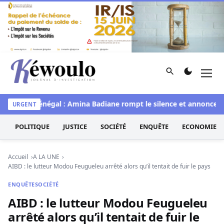
Aller au contenu
Rechercher
Men
Kéwoulo, le premier site d'information et d'investigation d
Miss Sénégal : Amina Badiane rompt le silence et annonce une
URGENT
POLITIQUE
JUSTICE
SOCIÉTÉ
ENQUÊTE
ECONOMIE
Accueil
A LA UNE
AIBD : le lutteur Modou Feugueleu arrêté alors qu’il tentait de fuir le pays
ENQUÊTE
SOCIÉTÉ
AIBD : le lutteur Modou Feugueleu
arrêté alors qu’il tentait de fuir le