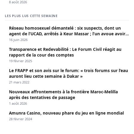
8 août 2026
LES PLUS LUS CETTE SEMAINE
Réseau homosexuel démantelé : six suspects, dont un
agent de l’UCAD, arrêtés à Keur Massar ; l’un avoue avoir
propagé le VIH depuis 2018
16 juin 2026
Transparence et Redevabilité : Le Forum Civil réagit au
rapport de la cour des comptes
19 février 2025
Le FRAPP et son avis sur le forum: « trois forums sur l’eau
auront lieu cette semaine à Dakar »
21 mars 2022
Nouveaux affrontements à la frontière Maroc-Melilla
après des tentatives de passage
1 août 2026
Amunra Casino, nouveau phare du jeu en ligne mondial
28 février 2024