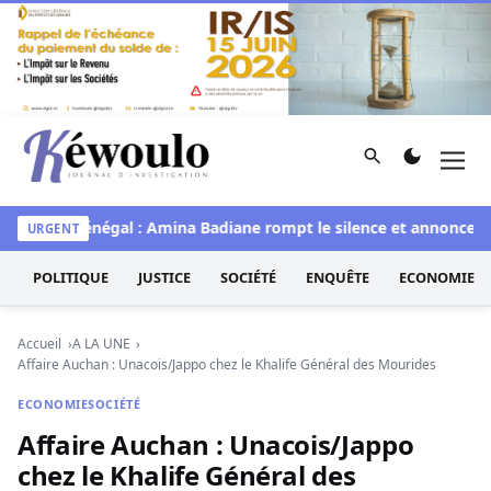
Aller au contenu
Rechercher
Men
Kéwoulo, le premier site d'information et d'investigation d
Miss Sénégal : Amina Badiane rompt le silence et annonce une
URGENT
POLITIQUE
JUSTICE
SOCIÉTÉ
ENQUÊTE
ECONOMIE
Accueil
A LA UNE
Affaire Auchan : Unacois/Jappo chez le Khalife Général des Mourides
ECONOMIE
SOCIÉTÉ
Affaire Auchan : Unacois/Jappo
chez le Khalife Général des