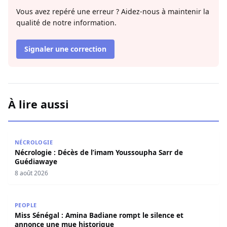
Vous avez repéré une erreur ? Aidez-nous à maintenir la
qualité de notre information.
Signaler une correction
À lire aussi
Nécrologie : Décès de l’imam Youssoupha Sarr de Guédi
NÉCROLOGIE
Nécrologie : Décès de l’imam Youssoupha Sarr de
Guédiawaye
8 août 2026
Miss Sénégal : Amina Badiane rompt le silence et annon
PEOPLE
Miss Sénégal : Amina Badiane rompt le silence et
annonce une mue historique