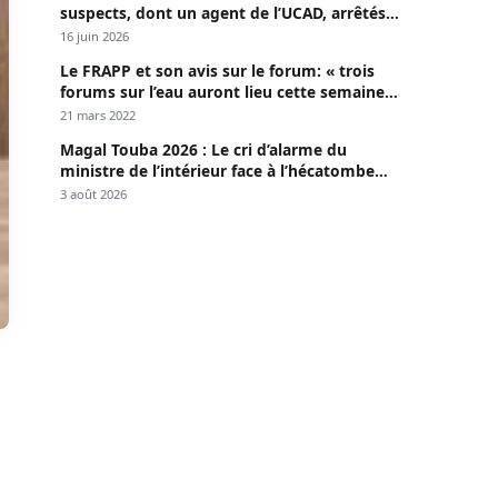
suspects, dont un agent de l’UCAD, arrêtés à
Keur Massar ; l’un avoue avoir propagé le
16 juin 2026
VIH depuis 2018
Le FRAPP et son avis sur le forum: « trois
forums sur l’eau auront lieu cette semaine à
Dakar »
21 mars 2022
Magal Touba 2026 : Le cri d’alarme du
ministre de l’intérieur face à l’hécatombe
routière
3 août 2026