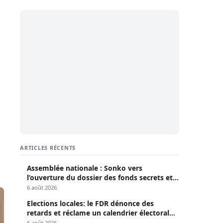
ARTICLES RÉCENTS
Assemblée nationale : Sonko vers
l’ouverture du dossier des fonds secrets et
de la déclaration de patrimoine
6 août 2026
Elections locales: le FDR dénonce des
retards et réclame un calendrier électoral
clair
6 août 2026