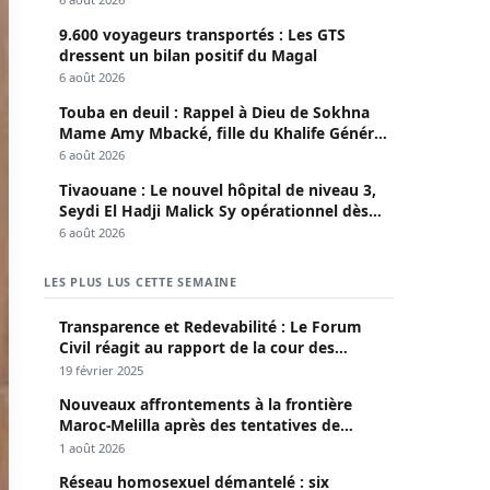
9.600 voyageurs transportés : Les GTS
dressent un bilan positif du Magal
6 août 2026
Touba en deuil : Rappel à Dieu de Sokhna
Mame Amy Mbacké, fille du Khalife Général
des Mourides
6 août 2026
Tivaouane : Le nouvel hôpital de niveau 3,
Seydi El Hadji Malick Sy opérationnel dès
lundi
6 août 2026
LES PLUS LUS CETTE SEMAINE
Transparence et Redevabilité : Le Forum
Civil réagit au rapport de la cour des
comptes
19 février 2025
Nouveaux affrontements à la frontière
Maroc-Melilla après des tentatives de
passage
1 août 2026
Réseau homosexuel démantelé : six