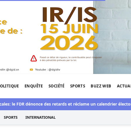
OLITIQUE
ENQUÊTE
SOCIÉTÉ
SPORTS
BUZZ WEB
ACTUA
tigation de l'Afrique.
le FDR dénonce des retards et réclame un calendrier électoral clai
SPORTS
INTERNATIONAL