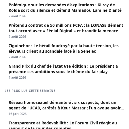
Polémique sur les demandes d’explications : Kiiray de
Kolda sort du silence et défend Mamadou Lamine Dianté
7 août 2026
Prétendu contrat de 50 millions FCFA : la LONASE dément
tout accord avec « Fénial Digital » et brandit la menace de
poursuites
7 août 2026
Ziguinchor : Le bétail foudroyé par la haute tension, les
éleveurs crient au scandale face à la Senelec
7 août 2026
Grand Prix du chef de l’Etat 61e édition : Le président a
présenté ces ambitions sous le thème du fair-play
7 août 2026
LES PLUS LUS CETTE SEMAINE
Réseau homosexuel démantelé : six suspects, dont un
agent de l’UCAD, arrêtés à Keur Massar ; l’un avoue avoir
propagé le VIH depuis 2018
16 juin 2026
Transparence et Redevabilité : Le Forum Civil réagit au
rapport de la cour des comptes