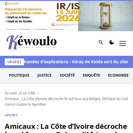
Aller au contenu
Rechercher
Men
Kéwoulo, le premier site d'information et d'investigation d
 les demandes d'explications : Kiiray de Kolda sort du silence
URGENT
POLITIQUE
JUSTICE
SOCIÉTÉ
ENQUÊTE
ECONOMIE
Accueil
A LA UNE
Amicaux : La Côte d’Ivoire décroche le nul face aux Belges, l’Afrique du Sud
coince contre la Namibie
SPORTS
Amicaux : La Côte d’Ivoire décroche