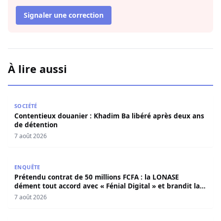
Signaler une correction
À lire aussi
Contentieux douanier : Khadim Ba libéré après deux ans 
SOCIÉTÉ
Contentieux douanier : Khadim Ba libéré après deux ans
de détention
7 août 2026
Prétendu contrat de 50 millions FCFA : la LONASE dément t
ENQUÊTE
Prétendu contrat de 50 millions FCFA : la LONASE
dément tout accord avec « Fénial Digital » et brandit la
menace de poursuites
7 août 2026