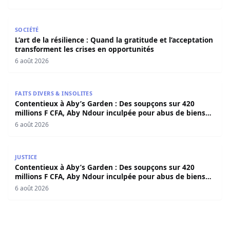
L’art de la résilience : Quand la gratitude et l’acceptatio
SOCIÉTÉ
L’art de la résilience : Quand la gratitude et l’acceptation
transforment les crises en opportunités
6 août 2026
Contentieux à Aby’s Garden : Des soupçons sur 420 milli
FAITS DIVERS & INSOLITES
Contentieux à Aby’s Garden : Des soupçons sur 420
millions F CFA, Aby Ndour inculpée pour abus de biens
sociaux
6 août 2026
Contentieux à Aby’s Garden : Des soupçons sur 420 milli
JUSTICE
Contentieux à Aby’s Garden : Des soupçons sur 420
millions F CFA, Aby Ndour inculpée pour abus de biens
sociaux
6 août 2026