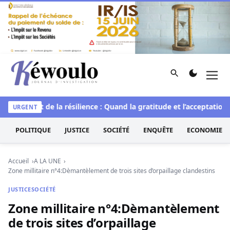
Aller au contenu
Rechercher
Men
Kéwoulo, le premier site d'information et d'investigation d
lle
L’art de la résilience : Quand la gratitude et l’acceptation t
URGENT
POLITIQUE
JUSTICE
SOCIÉTÉ
ENQUÊTE
ECONOMIE
Accueil
A LA UNE
Zone millitaire n°4:Dèmantèlement de trois sites d’orpaillage clandestins
JUSTICE
SOCIÉTÉ
Zone millitaire n°4:Dèmantèlement
de trois sites d’orpaillage