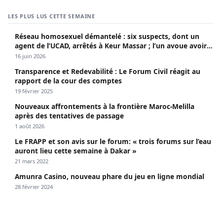
LES PLUS LUS CETTE SEMAINE
Réseau homosexuel démantelé : six suspects, dont un
agent de l’UCAD, arrêtés à Keur Massar ; l’un avoue avoir
propagé le VIH depuis 2018
16 juin 2026
Transparence et Redevabilité : Le Forum Civil réagit au
rapport de la cour des comptes
19 février 2025
Nouveaux affrontements à la frontière Maroc-Melilla
après des tentatives de passage
1 août 2026
Le FRAPP et son avis sur le forum: « trois forums sur l’eau
auront lieu cette semaine à Dakar »
21 mars 2022
Amunra Casino, nouveau phare du jeu en ligne mondial
28 février 2024