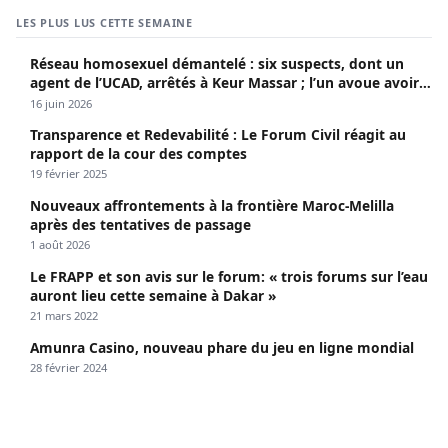
LES PLUS LUS CETTE SEMAINE
Réseau homosexuel démantelé : six suspects, dont un
agent de l’UCAD, arrêtés à Keur Massar ; l’un avoue avoir
propagé le VIH depuis 2018
16 juin 2026
Transparence et Redevabilité : Le Forum Civil réagit au
rapport de la cour des comptes
19 février 2025
Nouveaux affrontements à la frontière Maroc-Melilla
après des tentatives de passage
1 août 2026
Le FRAPP et son avis sur le forum: « trois forums sur l’eau
auront lieu cette semaine à Dakar »
21 mars 2022
Amunra Casino, nouveau phare du jeu en ligne mondial
28 février 2024