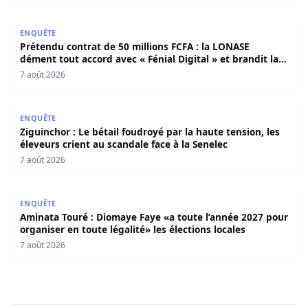
Prétendu contrat de 50 millions FCFA : la LONASE dément t
ENQUÊTE
Prétendu contrat de 50 millions FCFA : la LONASE
dément tout accord avec « Fénial Digital » et brandit la
menace de poursuites
7 août 2026
Ziguinchor : Le bétail foudroyé par la haute tension, les é
ENQUÊTE
Ziguinchor : Le bétail foudroyé par la haute tension, les
éleveurs crient au scandale face à la Senelec
7 août 2026
Aminata Touré : Diomaye Faye «a toute l’année 2027 pour o
ENQUÊTE
Aminata Touré : Diomaye Faye «a toute l’année 2027 pour
organiser en toute légalité» les élections locales
7 août 2026