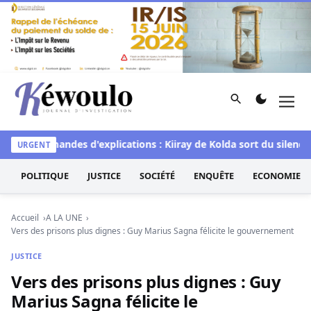
Aller au contenu
Rechercher
Men
Kéwoulo, le premier site d'information et d'investigation d
les demandes d'explications : Kiiray de Kolda sort du silence 
URGENT
POLITIQUE
JUSTICE
SOCIÉTÉ
ENQUÊTE
ECONOMIE
Accueil
A LA UNE
Vers des prisons plus dignes : Guy Marius Sagna félicite le gouvernement
JUSTICE
Vers des prisons plus dignes : Guy
Marius Sagna félicite le