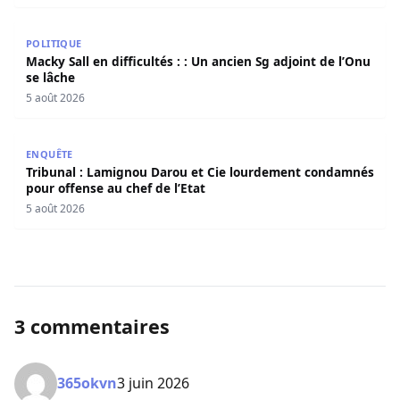
Macky Sall en difficultés : : Un ancien Sg adjoint de l’Onu 
POLITIQUE
Macky Sall en difficultés : : Un ancien Sg adjoint de l’Onu
se lâche
5 août 2026
Tribunal : Lamignou Darou et Cie lourdement condamnés p
ENQUÊTE
Tribunal : Lamignou Darou et Cie lourdement condamnés
pour offense au chef de l’Etat
5 août 2026
3 commentaires
365okvn
3 juin 2026