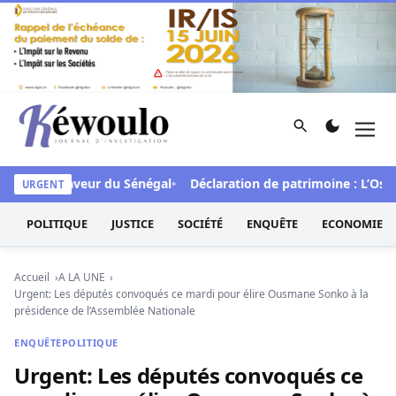
Aller au contenu
Rechercher
Men
Kéwoulo, le premier site d'information et d'investigation d
CFA en faveur du Sénégal
Déclaration de patrimoine : L’Osidea
URGENT
POLITIQUE
JUSTICE
SOCIÉTÉ
ENQUÊTE
ECONOMIE
Accueil
A LA UNE
Urgent: Les députés convoqués ce mardi pour élire Ousmane Sonko à la
présidence de l’Assemblée Nationale
ENQUÊTE
POLITIQUE
Urgent: Les députés convoqués ce