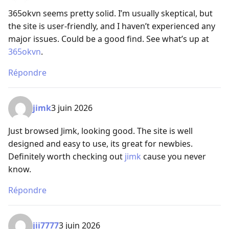
365okvn seems pretty solid. I’m usually skeptical, but
the site is user-friendly, and I haven’t experienced any
major issues. Could be a good find. See what’s up at
365okvn
.
Répondre
jimk
3 juin 2026
Just browsed Jimk, looking good. The site is well
designed and easy to use, its great for newbies.
Definitely worth checking out
jimk
cause you never
know.
Répondre
jii7777
3 juin 2026