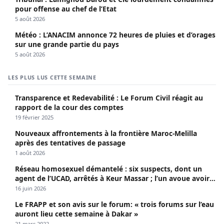
pour offense au chef de l’Etat
5 août 2026
Météo : L’ANACIM annonce 72 heures de pluies et d’orages
sur une grande partie du pays
5 août 2026
LES PLUS LUS CETTE SEMAINE
Transparence et Redevabilité : Le Forum Civil réagit au
rapport de la cour des comptes
19 février 2025
Nouveaux affrontements à la frontière Maroc-Melilla
après des tentatives de passage
1 août 2026
Réseau homosexuel démantelé : six suspects, dont un
agent de l’UCAD, arrêtés à Keur Massar ; l’un avoue avoir
propagé le VIH depuis 2018
16 juin 2026
Le FRAPP et son avis sur le forum: « trois forums sur l’eau
auront lieu cette semaine à Dakar »
21 mars 2022