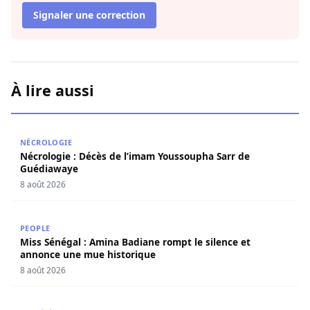
Signaler une correction
À lire aussi
Nécrologie : Décès de l’imam Youssoupha Sarr de Guédi
NÉCROLOGIE
Nécrologie : Décès de l’imam Youssoupha Sarr de
Guédiawaye
8 août 2026
Miss Sénégal : Amina Badiane rompt le silence et annon
PEOPLE
Miss Sénégal : Amina Badiane rompt le silence et
annonce une mue historique
8 août 2026
Restitution des terres à Ndingler : Seydi Gassama salue 