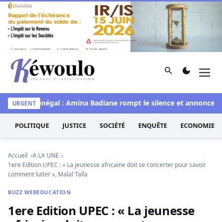
Aller au contenu
Rechercher
Men
Kéwoulo, le premier site d'information et d'investigation d
Miss Sénégal : Amina Badiane rompt le silence et annonce une
URGENT
POLITIQUE
JUSTICE
SOCIÉTÉ
ENQUÊTE
ECONOMIE
Accueil
A LA UNE
1ere Edition UPEC : « La jeunesse africaine doit se concerter pour savoir
comment lutter », Malal Talla
BUZZ WEB
EDUCATION
1ere Edition UPEC : « La jeunesse