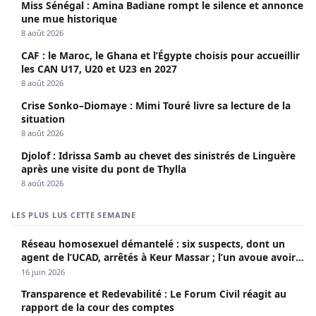
Miss Sénégal : Amina Badiane rompt le silence et annonce
une mue historique
8 août 2026
CAF : le Maroc, le Ghana et l’Égypte choisis pour accueillir
les CAN U17, U20 et U23 en 2027
8 août 2026
Crise Sonko–Diomaye : Mimi Touré livre sa lecture de la
situation
8 août 2026
Djolof : Idrissa Samb au chevet des sinistrés de Linguère
après une visite du pont de Thylla
8 août 2026
LES PLUS LUS CETTE SEMAINE
Réseau homosexuel démantelé : six suspects, dont un
agent de l’UCAD, arrêtés à Keur Massar ; l’un avoue avoir
propagé le VIH depuis 2018
16 juin 2026
Transparence et Redevabilité : Le Forum Civil réagit au
rapport de la cour des comptes