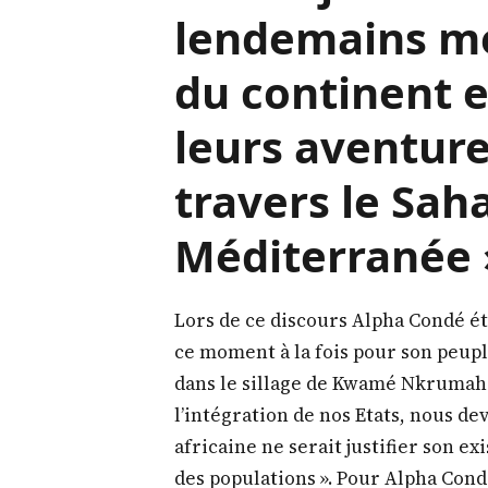
probablement 
développement.
responsabili
d’améliorer le
de ces jeunes 
lendemains me
du continent e
leurs aventure
travers le Saha