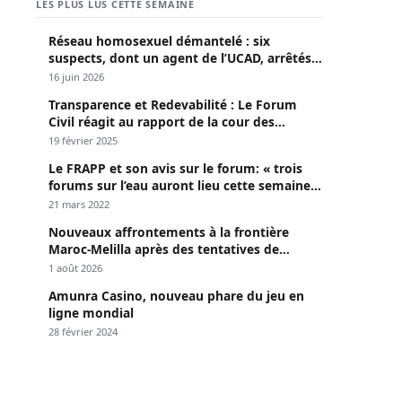
Succession de Pape Thiaw : le dossier
explosif qui met la FSF sous pression
8 août 2026
Apres son Limogeage a la Direction des
Enquêtes douanières : Ndiaga Soumaré vide
son sac
8 août 2026
Élections territoriales 2027 : Modou Diagne
Fada charge Diomaye Faye
8 août 2026
LES PLUS LUS CETTE SEMAINE
Réseau homosexuel démantelé : six
suspects, dont un agent de l’UCAD, arrêtés à
Keur Massar ; l’un avoue avoir propagé le
16 juin 2026
VIH depuis 2018
Transparence et Redevabilité : Le Forum
Civil réagit au rapport de la cour des
comptes
19 février 2025
Le FRAPP et son avis sur le forum: « trois