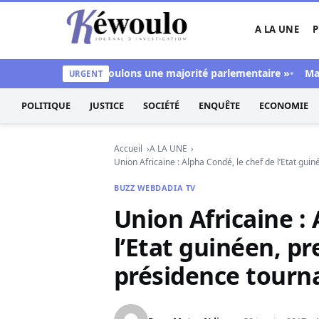
Aller au contenu
A LA UNE
P
Kéwoulo, le premier site d'information et d'inves
bitions : « Nous voulons une majorité parlementaire »
Ma Sané
URGENT
POLITIQUE
JUSTICE
SOCIÉTÉ
ENQUÊTE
ECONOMIE