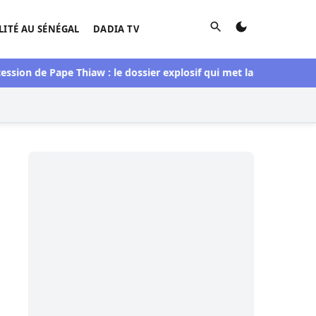
Rechercher
LITÉ AU SÉNÉGAL
DADIA TV
n de Pape Thiaw : le dossier explosif qui met la FSF sous pressi