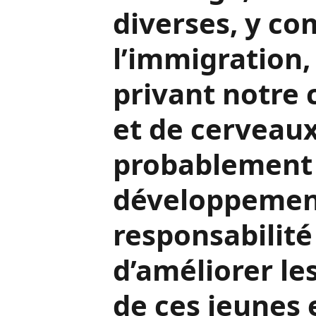
fondateurs de
organisation. 
de la populati
souffrir de la 
chômage, des 
diverses, y co
l’immigration,
privant notre 
et de cerveau