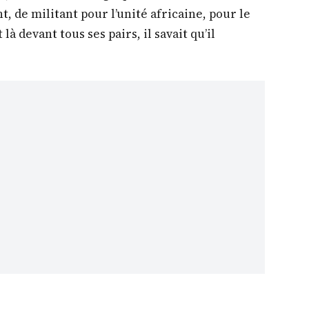
».
ait visiblement très ému par l’importance de
, la Guinée, et pour lui-même. Il s’est mis
vec ces deux phrases fortes : « Au-delà de
ons réussir celle de nos peuples » et « l’Union
stence si elle n’arrive pas à améliorer la vie
, c’était un message qu’il voulait adresser
, de militant pour l’unité africaine, pour le
là devant tous ses pairs, il savait qu’il