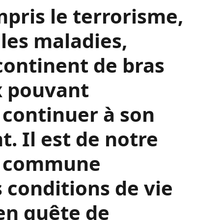
 notre
La grande majorité
on continue de
pauvreté, du
crises de natures
mpris le terrorisme,
 les maladies,
continent de bras
x pouvant