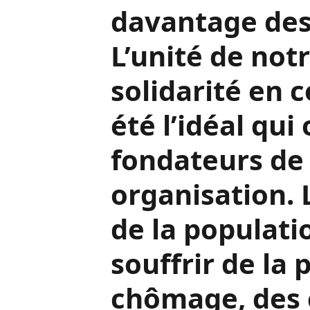
chef d’Etat, l
Condé a été dé
présidence to
l’organisation 
africaine doit
davantage des 
L’unité de notr
solidarité en 
été l’idéal qui