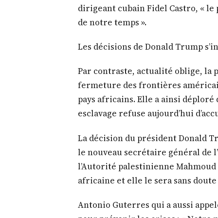
Nkosazana Dlamini-Zuma, s’est rat
l’Union africaine, le tchadien Idris
Nkosazana Dlamini-Zuma a appelé à 
présidente en exercice de la Cédéa
les Etats de la Cédéao pour faire p
démocratie en Gambie. C’était un
Nkosazana Dlamini Zuma, qui quitt
et un bilan en demi-teinte, a éga
dirigeant cubain Fidel Castro, « le
de notre temps ».
Les décisions de Donald Trump s’i
Par contraste, actualité oblige, l
fermeture des frontières américain