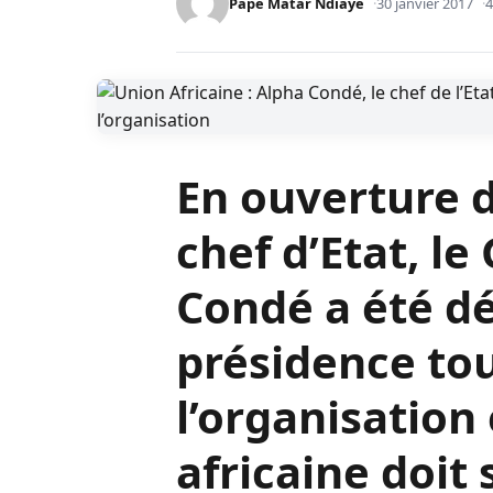
Accueil
A LA UNE
Union Africaine : Alpha Condé, le chef de l’Etat guin
BUZZ WEB
DADIA TV
Union Africaine :
l’Etat guinéen, pr
présidence tourna
Pape Matar Ndiaye
30 janvier 2017
4
En ouverture 