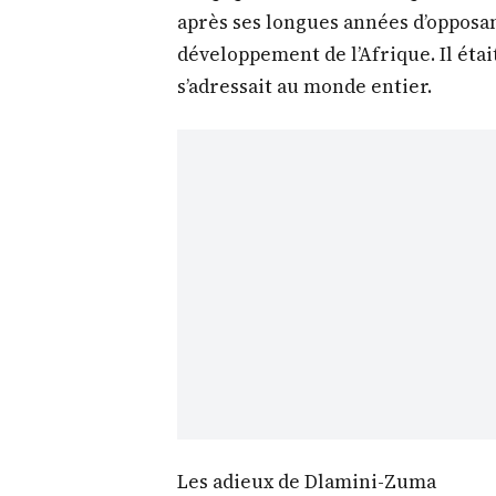
Méditerranée 
Lors de ce discours Alpha Condé ét
ce moment à la fois pour son peuple
dans le sillage de Kwamé Nkrumah a
l’intégration de nos Etats, nous dev
africaine ne serait justifier son exi
des populations ». Pour Alpha Condé
après ses longues années d’opposant
développement de l’Afrique. Il était 
s’adressait au monde entier.