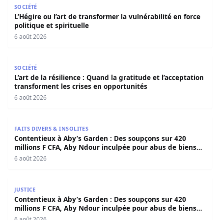
L’Hégire ou l’art de transformer la vulnérabilité en force po
SOCIÉTÉ
L’Hégire ou l’art de transformer la vulnérabilité en force
politique et spirituelle
6 août 2026
L’art de la résilience : Quand la gratitude et l’acceptatio
SOCIÉTÉ
L’art de la résilience : Quand la gratitude et l’acceptation
transforment les crises en opportunités
6 août 2026
Contentieux à Aby’s Garden : Des soupçons sur 420 milli
FAITS DIVERS & INSOLITES
Contentieux à Aby’s Garden : Des soupçons sur 420
millions F CFA, Aby Ndour inculpée pour abus de biens
sociaux
6 août 2026
Contentieux à Aby’s Garden : Des soupçons sur 420 milli
JUSTICE
Contentieux à Aby’s Garden : Des soupçons sur 420
millions F CFA, Aby Ndour inculpée pour abus de biens
sociaux
6 août 2026