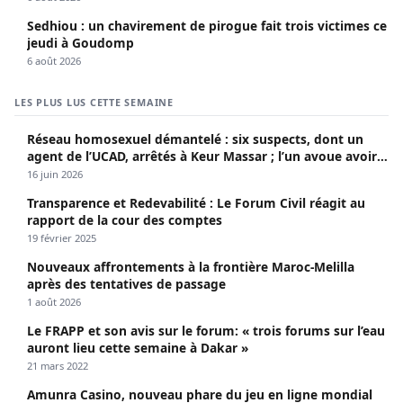
Sedhiou : un chavirement de pirogue fait trois victimes ce
jeudi à Goudomp
6 août 2026
LES PLUS LUS CETTE SEMAINE
Réseau homosexuel démantelé : six suspects, dont un
agent de l’UCAD, arrêtés à Keur Massar ; l’un avoue avoir
propagé le VIH depuis 2018
16 juin 2026
Transparence et Redevabilité : Le Forum Civil réagit au
rapport de la cour des comptes
19 février 2025
Nouveaux affrontements à la frontière Maroc-Melilla
après des tentatives de passage
1 août 2026
Le FRAPP et son avis sur le forum: « trois forums sur l’eau
auront lieu cette semaine à Dakar »
21 mars 2022
Amunra Casino, nouveau phare du jeu en ligne mondial