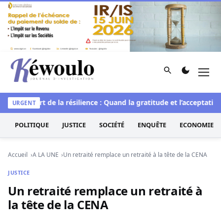
Aller au contenu
Rechercher
Men
Kéwoulo, le premier site d'information et d'investigation d
elle
L’art de la résilience : Quand la gratitude et l’acceptation 
URGENT
POLITIQUE
JUSTICE
SOCIÉTÉ
ENQUÊTE
ECONOMIE
Accueil
A LA UNE
Un retraité remplace un retraité à la tête de la CENA
JUSTICE
Un retraité remplace un retraité à
la tête de la CENA