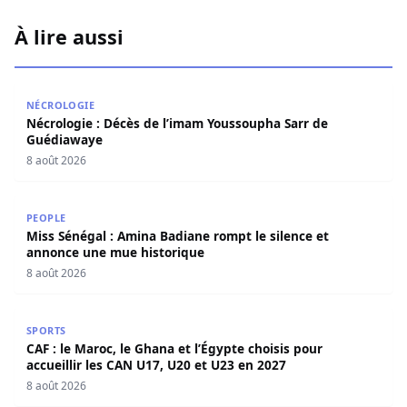
À lire aussi
Nécrologie : Décès de l’imam Youssoupha Sarr de Guédi
NÉCROLOGIE
Nécrologie : Décès de l’imam Youssoupha Sarr de
Guédiawaye
8 août 2026
Miss Sénégal : Amina Badiane rompt le silence et annon
PEOPLE
Miss Sénégal : Amina Badiane rompt le silence et
annonce une mue historique
8 août 2026
CAF : le Maroc, le Ghana et l’Égypte choisis pour accueill
SPORTS
CAF : le Maroc, le Ghana et l’Égypte choisis pour
accueillir les CAN U17, U20 et U23 en 2027
8 août 2026