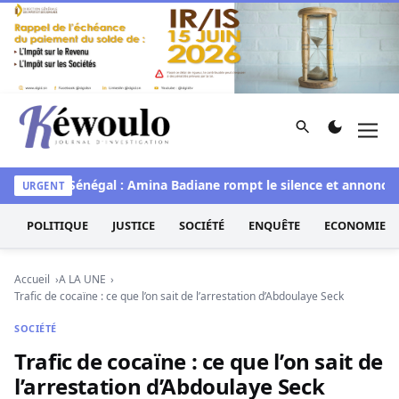
Aller au contenu
Rechercher
Men
Kéwoulo, le premier site d'information et d'investigation d
e
Miss Sénégal : Amina Badiane rompt le silence et annonce u
URGENT
POLITIQUE
JUSTICE
SOCIÉTÉ
ENQUÊTE
ECONOMIE
Accueil
A LA UNE
Trafic de cocaïne : ce que l’on sait de l’arrestation d’Abdoulaye Seck
SOCIÉTÉ
Trafic de cocaïne : ce que l’on sait de
l’arrestation d’Abdoulaye Seck