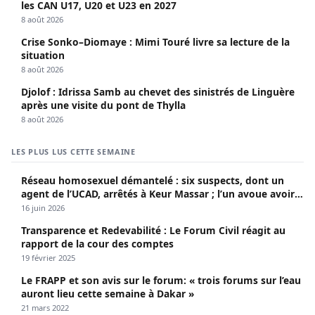
les CAN U17, U20 et U23 en 2027
8 août 2026
Crise Sonko–Diomaye : Mimi Touré livre sa lecture de la
situation
8 août 2026
Djolof : Idrissa Samb au chevet des sinistrés de Linguère
après une visite du pont de Thylla
8 août 2026
LES PLUS LUS CETTE SEMAINE
Réseau homosexuel démantelé : six suspects, dont un
agent de l’UCAD, arrêtés à Keur Massar ; l’un avoue avoir
propagé le VIH depuis 2018
16 juin 2026
Transparence et Redevabilité : Le Forum Civil réagit au
rapport de la cour des comptes
19 février 2025
Le FRAPP et son avis sur le forum: « trois forums sur l’eau
auront lieu cette semaine à Dakar »
21 mars 2022