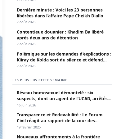
Dernière minute : Voici les 23 personnes
libérées dans l’affaire Pape Cheikh Diallo
7 août 2026
Contentieux douanier : Khadim Ba libéré
après deux ans de détention
7 août 2026
Polémique sur les demandes d’explications :
Kiiray de Kolda sort du silence et défend
Mamadou Lamine Dianté
7 août 2026
LES PLUS LUS CETTE SEMAINE
Réseau homosexuel démantelé : six
suspects, dont un agent de l’UCAD, arrêtés à
Keur Massar ; l’un avoue avoir propagé le
16 juin 2026
VIH depuis 2018
Transparence et Redevabilité : Le Forum
Civil réagit au rapport de la cour des
comptes
19 février 2025
Nouveaux affrontements à la frontière