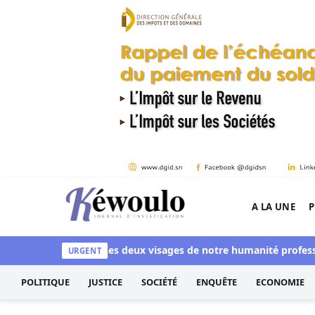
Aller au contenu
A LA UNE
P
Kéwoulo, le premier site d'information et d'inves
ussi blanchi
Les deux visages de notre humanité professionnell
URGENT
POLITIQUE
JUSTICE
SOCIÉTÉ
ENQUÊTE
ECONOMIE