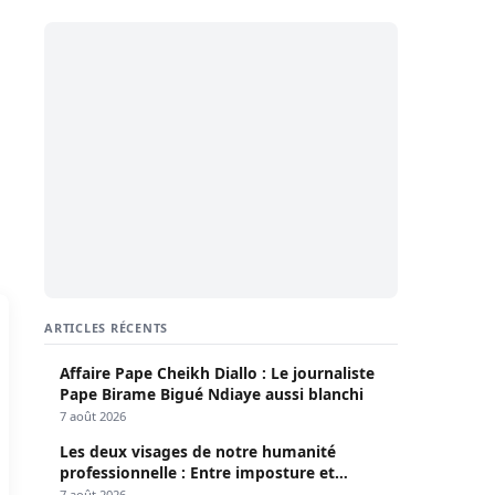
ARTICLES RÉCENTS
Affaire Pape Cheikh Diallo : Le journaliste
Pape Birame Bigué Ndiaye aussi blanchi
7 août 2026
Les deux visages de notre humanité
professionnelle : Entre imposture et
héroïsme silencieux (Par Pr Moussa Seydi)
7 août 2026