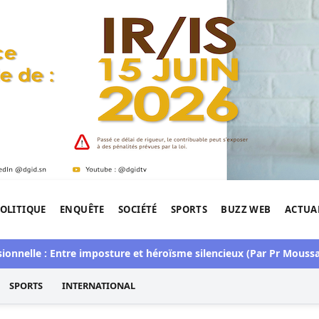
OLITIQUE
ENQUÊTE
SOCIÉTÉ
SPORTS
BUZZ WEB
ACTUA
tigation de l'Afrique.
e : Entre imposture et héroïsme silencieux (Par Pr Moussa Seydi
SPORTS
INTERNATIONAL