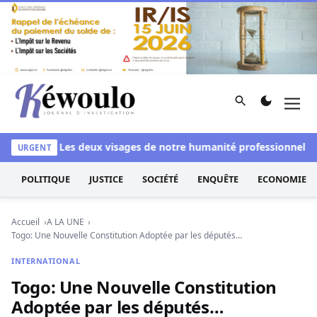
Aller au contenu
Rechercher
Men
Kéwoulo, le premier site d'information et d'investigation d
lanchi
Les deux visages de notre humanité professionnelle : En
URGENT
POLITIQUE
JUSTICE
SOCIÉTÉ
ENQUÊTE
ECONOMIE
Accueil
A LA UNE
Togo: Une Nouvelle Constitution Adoptée par les députés…
INTERNATIONAL
Togo: Une Nouvelle Constitution
Adoptée par les députés…