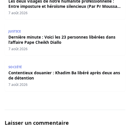
Les deux visages de notre humanité professionnelle :
Entre imposture et héroïsme silencieux (Par Pr Moussa
Seydi)
7 août 2026
Dernière minute : Voici les 23 personnes libérées dans l’a
JUSTICE
Dernière minute : Voici les 23 personnes libérées dans
l’affaire Pape Cheikh Diallo
7 août 2026
Contentieux douanier : Khadim Ba libéré après deux ans 
SOCIÉTÉ
Contentieux douanier : Khadim Ba libéré après deux ans
de détention
7 août 2026
Laisser un commentaire