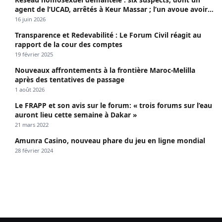
agent de l’UCAD, arrêtés à Keur Massar ; l’un avoue avoir
propagé le VIH depuis 2018
16 juin 2026
Transparence et Redevabilité : Le Forum Civil réagit au
rapport de la cour des comptes
19 février 2025
Nouveaux affrontements à la frontière Maroc-Melilla
après des tentatives de passage
1 août 2026
Le FRAPP et son avis sur le forum: « trois forums sur l’eau
auront lieu cette semaine à Dakar »
21 mars 2022
Amunra Casino, nouveau phare du jeu en ligne mondial
28 février 2024