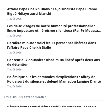
Affaire Pape Cheikh Diallo : Le journaliste Pape Birame
Bigué Ndiaye aussi blanchi
7 août 2026
Les deux visages de notre humanité professionnelle :
Entre imposture et héroïsme silencieux (Par Pr Moussa
Seydi)
7 août 2026
Dernière minute : Voici les 23 personnes libérées dans
l’affaire Pape Cheikh Diallo
7 août 2026
Contentieux douanier : Khadim Ba libéré après deux ans
de détention
7 août 2026
Polémique sur les demandes d’explications : Kiiray de
Kolda sort du silence et défend Mamadou Lamine Dianté
7 août 2026
LES PLUS LUS CETTE SEMAINE
Réseau homosexuel démantelé : six suspects, dont un