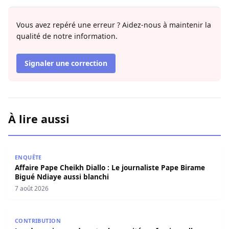
Vous avez repéré une erreur ? Aidez-nous à maintenir la
qualité de notre information.
Signaler une correction
À lire aussi
Affaire Pape Cheikh Diallo : Le journaliste Pape Birame B
ENQUÊTE
Affaire Pape Cheikh Diallo : Le journaliste Pape Birame
Bigué Ndiaye aussi blanchi
7 août 2026
Les deux visages de notre humanité professionnelle : Ent
CONTRIBUTION