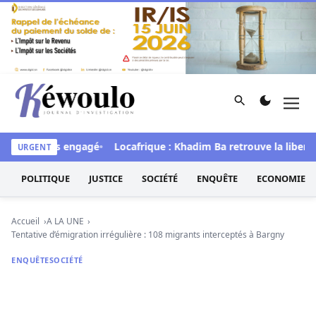
Aller au contenu
Rechercher
Men
Kéwoulo, le premier site d'information et d'investigation d
e processus engagé
Locafrique : Khadim Ba retrouve la liberté
URGENT
POLITIQUE
JUSTICE
SOCIÉTÉ
ENQUÊTE
ECONOMIE
Accueil
A LA UNE
Tentative d’émigration irrégulière : 108 migrants interceptés à Bargny
ENQUÊTE
SOCIÉTÉ