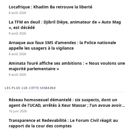
Locafrique : Khadim Ba retrouve la liberté
8 août 2026
La TFM en deuil : Djibril Dièye, animateur de « Auto Mag
», est décédé
8 août 2026
Arnaque aux faux SMS d’amendes : la Police nationale
appelle les usagers à la vigilance
8 août 2026
Aminata Touré affiche ses ambitions : « Nous voulons une
majorité parlementaire »
8 août 2026
LES PLUS LUS CETTE SEMAINE
Réseau homosexuel démantelé : six suspects, dont un
agent de l’UCAD, arrêtés à Keur Massar ; l’un avoue avoir
propagé le VIH depuis 2018
16 juin 2026
Transparence et Redevabilité : Le Forum Civil réagit au
rapport de la cour des comptes