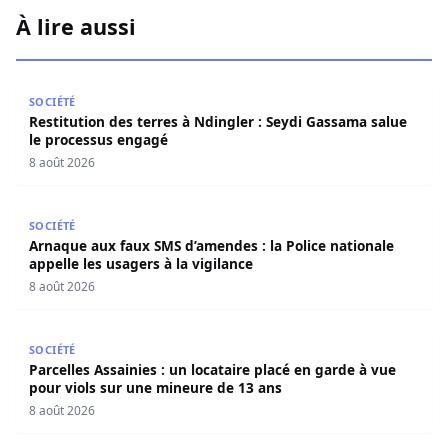
À lire aussi
Restitution des terres à Ndingler : Seydi Gassama salue 
SOCIÉTÉ
Restitution des terres à Ndingler : Seydi Gassama salue
le processus engagé
8 août 2026
Arnaque aux faux SMS d’amendes : la Police nationale appe
SOCIÉTÉ
Arnaque aux faux SMS d’amendes : la Police nationale
appelle les usagers à la vigilance
8 août 2026
Parcelles Assainies : un locataire placé en garde à vue p
SOCIÉTÉ
Parcelles Assainies : un locataire placé en garde à vue
pour viols sur une mineure de 13 ans
8 août 2026