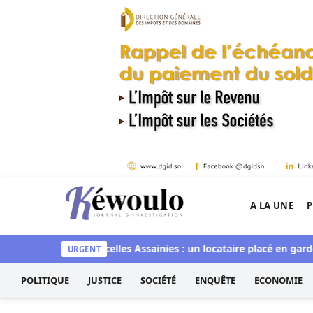
Aller au contenu
A LA UNE
P
Kéwoulo, le premier site d'information et d'inves
maye Faye
Parcelles Assainies : un locataire placé en garde à v
URGENT
POLITIQUE
JUSTICE
SOCIÉTÉ
ENQUÊTE
ECONOMIE