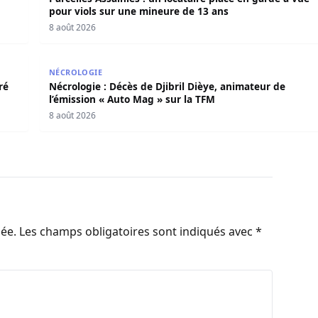
pour viols sur une mineure de 13 ans
8 août 2026
 déféré au parquet pour viols répétés sur mineurs
Nécrologie : Décès de Djibril Dièye, animateur de l’
NÉCROLOGIE
ré
Nécrologie : Décès de Djibril Dièye, animateur de
l’émission « Auto Mag » sur la TFM
8 août 2026
iée.
Les champs obligatoires sont indiqués avec
*