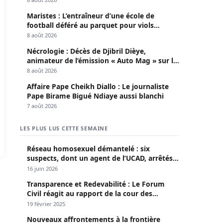
Maristes : L’entraîneur d’une école de
football déféré au parquet pour viols
répétés sur mineurs
8 août 2026
Nécrologie : Décès de Djibril Dièye,
animateur de l’émission « Auto Mag » sur la
TFM
8 août 2026
Affaire Pape Cheikh Diallo : Le journaliste
Pape Birame Bigué Ndiaye aussi blanchi
7 août 2026
LES PLUS LUS CETTE SEMAINE
Réseau homosexuel démantelé : six
suspects, dont un agent de l’UCAD, arrêtés à
Keur Massar ; l’un avoue avoir propagé le
16 juin 2026
VIH depuis 2018
Transparence et Redevabilité : Le Forum
Civil réagit au rapport de la cour des
comptes
19 février 2025
Nouveaux affrontements à la frontière