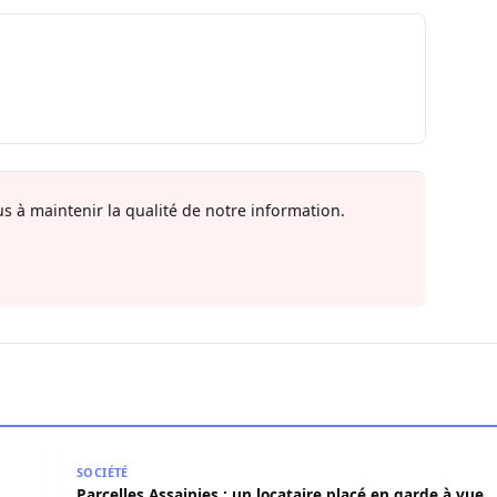
s à maintenir la qualité de notre information.
da charge Diomaye Faye
Parcelles Assainies : un locataire placé en garde à 
SOCIÉTÉ
Parcelles Assainies : un locataire placé en garde à vue