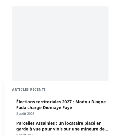
ARTICLES RÉCENTS
Élections territoriales 2027 : Modou Diagne
Fada charge Diomaye Faye
8 août 2026
Parcelles Assainies : un locataire placé en
garde à vue pour viols sur une mineure de
13 ans
8 août 2026