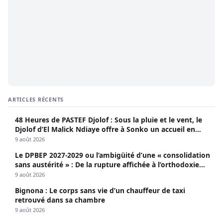
ARTICLES RÉCENTS
48 Heures de PASTEF Djolof : Sous la pluie et le vent, le
Djolof d’El Malick Ndiaye offre à Sonko un accueil en
apothéose
9 août 2026
Le DPBEP 2027-2029 ou l’ambigüité d’une « consolidation
sans austérité » : De la rupture affichée à l’orthodoxie
budgétaire, une analyse critique de la trajectoire
9 août 2026
économique sénégalaise (Par Dr. Seydina Oumar Seye)
Bignona : Le corps sans vie d’un chauffeur de taxi
retrouvé dans sa chambre
9 août 2026