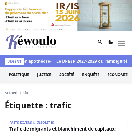
Aller au contenu
Rechercher
Men
Kéwoulo, le premier site d'information et d'investigation d
un accueil en apothéose
Le DPBEP 2027-2029 ou l'ambigüité d'une 
URGENT
POLITIQUE
JUSTICE
SOCIÉTÉ
ENQUÊTE
ECONOMIE
Accueil
trafic
Étiquette :
trafic
Trafic de migrants et blanchiment de capitaux: Un sénégal
FAITS DIVERS & INSOLITES
Trafic de migrants et blanchiment de capitaux: