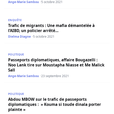
Ange-Marie Sambou
5 octobre 2021
Trafic de migrants : Une mafia démantelée à l’AIBD, un po
ENQUÊTE
Trafic de migrants : Une mafia démantelée à
l’AIBD, un policier arrêté…
Dielma Diagne
5 octobre 2021
Passeports diplomatiques, affaire Bougazelli : Noo Lank 
POLITIQUE
Passeports diplomatiques, affaire Bougazelli :
Noo Lank tire sur Moustapha Niasse et Me Malick
Sall
Ange-Marie Sambou
23 septembre 2021
Abdou MBOW sur le trafic de passeports diplomatiques : 
POLITIQUE
Abdou MBOW sur le trafic de passeports
diplomatiques : » Kouma si toude dinala porter
plainte »