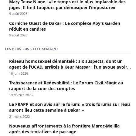
Mary Teuw Niane : «Le temps est le plus implacable des
juges. Il finit toujours par démasquer l’imposture»
9 août 2026
Corniche Ouest de Dakar : Le complexe Aby’s Garden
réduit en cendres
9 août 2026
LES PLUS LUS CETTE SEMAINE
Réseau homosexuel démantelé : six suspects, dont un
agent de l’UCAD, arrêtés à Keur Massar ; l’un avoue avoir
propagé le VIH depuis 2018
16 juin 2026
Transparence et Redevabilité : Le Forum Civil réagit au
rapport de la cour des comptes
19 février 2025
Le FRAPP et son avis sur le forum: « trois forums sur l’eau
auront lieu cette semaine à Dakar »
21 mars 2022
Nouveaux affrontements à la frontière Maroc-Melilla
après des tentatives de passage