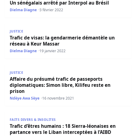
Un sénégalais arrêté par Interpol au Brésil
Dielma Diagne
3 février 2022
Trafic de visas: la gendarmerie démantèle un réseau à K
JUSTICE
Trafic de visas: la gendarmerie démantèle un
réseau à Keur Massar
Dielma Diagne
19 janvier 2022
Affaire du présumé trafic de passeports diplomatiques: Si
JUSTICE
Affaire du présumé trafic de passeports
diplomatiques: Simon libre, Kilifeu reste en
prison
Ndèye Awa Sèye
16 novembre 2021
Trafic d’êtres humains : 18 Sierra-léonaises en partance ve
FAITS DIVERS & INSOLITES
Trafic d’êtres humains : 18 Sierra-léonaises en
partance vers le Liban interceptées à l’AIBD