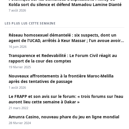
Kolda sort du silence et défend Mamadou Lamine Dianté
7 août 2026
LES PLUS LUS CETTE SEMAINE
Réseau homosexuel démantelé : six suspects, dont un
agent de l’UCAD, arrêtés à Keur Massar ; l’un avoue avoir
propagé le VIH depuis 2018
16 juin 2026
Transparence et Redevabilité : Le Forum Civil réagit au
rapport de la cour des comptes
19 février 2025
Nouveaux affrontements à la frontière Maroc-Melilla
après des tentatives de passage
1 août 2026
Le FRAPP et son avis sur le forum: « trois forums sur l’eau
auront lieu cette semaine à Dakar »
21 mars 2022
Amunra Casino, nouveau phare du jeu en ligne mondial
28 février 2024