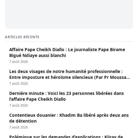
ARTICLES RÉCENTS
Affaire Pape Cheikh Diallo : Le journaliste Pape Birame
Bigué Ndiaye aussi blanchi
7 août 2026
Les deux visages de notre humanité professionnelle :
Entre imposture et héroïsme silencieux (Par Pr Moussa
Seydi)
7 août 2026
Dernière minute : Voici les 23 personnes libérées dans
l’affaire Pape Cheikh Diallo
7 août 2026
Contentieux douanier : Khadim Ba libéré après deux ans
de détention
7 août 2026
Polémique sur les demandes d’explications : Kiiray de