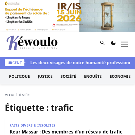
Aller au contenu
Rechercher
Men
Kéwoulo, le premier site d'information et d'investigation d
si blanchi
Les deux visages de notre humanité professionnelle 
URGENT
POLITIQUE
JUSTICE
SOCIÉTÉ
ENQUÊTE
ECONOMIE
Accueil
trafic
Étiquette :
trafic
Keur Massar : Des membres d’un réseau de trafic de méd
FAITS DIVERS & INSOLITES
Keur Massar : Des membres d’un réseau de trafic