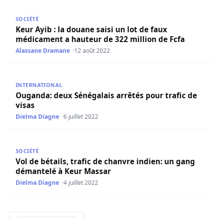
Keur Ayib : la douane saisi un lot de faux médicament a h
SOCIÉTÉ
Keur Ayib : la douane saisi un lot de faux
médicament a hauteur de 322 million de Fcfa
Alassane Dramane
12 août 2022
Ouganda: deux Sénégalais arrêtés pour trafic de visas
INTERNATIONAL
Ouganda: deux Sénégalais arrêtés pour trafic de
visas
Dielma Diagne
6 juillet 2022
Vol de bétails, trafic de chanvre indien: un gang démant
SOCIÉTÉ
Vol de bétails, trafic de chanvre indien: un gang
démantelé à Keur Massar
Dielma Diagne
4 juillet 2022