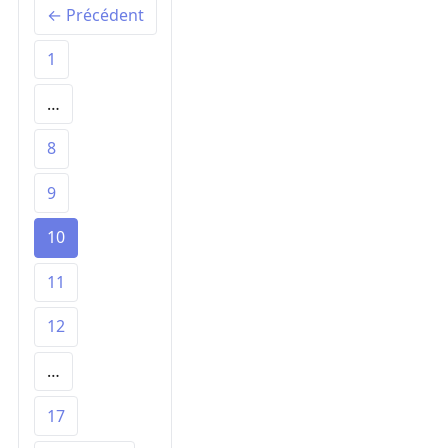
← Précédent
1
…
8
9
10
11
12
…
17