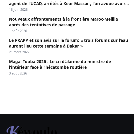
agent de l’UCAD, arrêtés à Keur Massar ; l’un avoue avoir
propagé le VIH depuis 2018
16 juin 2026
Nouveaux affrontements à la frontière Maroc-Melilla
après des tentatives de passage
1 août 2026
Le FRAPP et son avis sur le forum: « trois forums sur l’eau
auront lieu cette semaine à Dakar »
21 mars 2022
Magal Touba 2026 : Le cri d’alarme du ministre de
l’intérieur face à l’hécatombe routière
3 août 2026