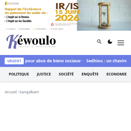
Aller au contenu
Rechercher
Men
Kéwoulo, le premier site d'information et d'investigation d
r inculpée pour abus de biens sociaux
Sedhiou : un chavirement
URGENT
POLITIQUE
JUSTICE
SOCIÉTÉ
ENQUÊTE
ECONOMIE
Accueil
Sangalkam