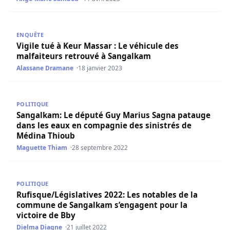
Vigile tué à Keur Massar : Le véhicule des malfaiteurs r
ENQUÊTE
Vigile tué à Keur Massar : Le véhicule des
malfaiteurs retrouvé à Sangalkam
Alassane Dramane
18 janvier 2023
Sangalkam: Le député Guy Marius Sagna patauge dans le
POLITIQUE
Sangalkam: Le député Guy Marius Sagna patauge
dans les eaux en compagnie des sinistrés de
Médina Thioub
Maguette Thiam
28 septembre 2022
Rufisque/Législatives 2022: Les notables de la commune 
POLITIQUE
Rufisque/Législatives 2022: Les notables de la
commune de Sangalkam s’engagent pour la
victoire de Bby
Dielma Diagne
21 juillet 2022