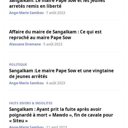
Sangalkam: Le maire Pape Sow et les jeunes
arretés remis en liberté
Ange-Marie Sambou
7 août 2023
Affaire du maire de Sangalkam : Ce qui est reproché au 
Affaire du maire de Sangalkam : Ce qui est
reproché au maire Pape Sow
Alassane Dramane
5 août 2023
Sangalkam :Le maire Pape Sow et une vingtaine de jeune
POLITIQUE
Sangalkam :Le maire Pape Sow et une vingtaine
de jeunes arrêtés
Ange-Marie Sambou
4 août 2023
Sangalkam : Ayant prit la fuite après avoir poignardé à m
FAITS DIVERS & INSOLITES
Sangalkam : Ayant prit la fuite après avoir
poignardé à mort « Mawdo », fin de cavale pour
« Siteu »
Ange-Marie Sambou
11 avril 2023