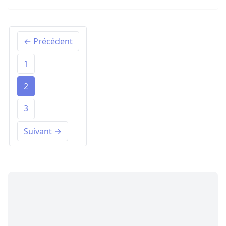
← Précédent
1
2
3
Suivant →