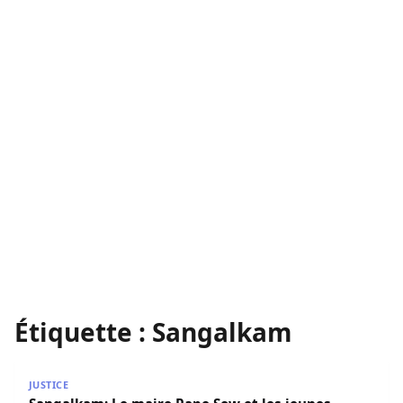
Étiquette :
Sangalkam
Sangalkam: Le maire Pape Sow et les jeunes arretés remis
JUSTICE