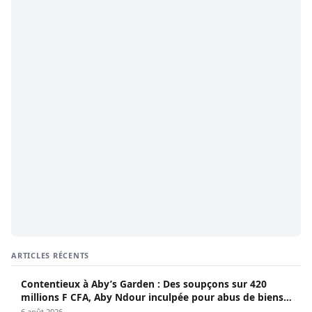
ARTICLES RÉCENTS
Contentieux à Aby’s Garden : Des soupçons sur 420
millions F CFA, Aby Ndour inculpée pour abus de biens
sociaux
6 août 2026