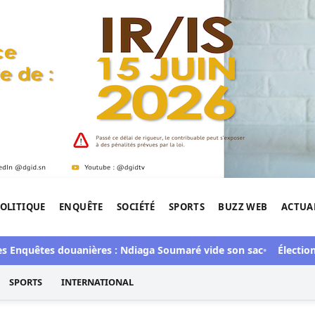
OLITIQUE
ENQUÊTE
SOCIÉTÉ
SPORTS
BUZZ WEB
ACTUA
tigation de l'Afrique.
Enquêtes douanières : Ndiaga Soumaré vide son sac
Élections 
SPORTS
INTERNATIONAL