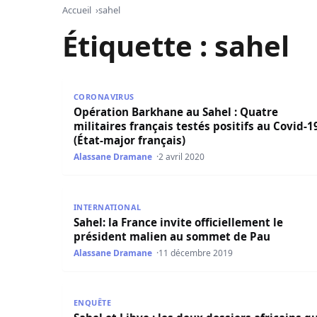
Accueil
sahel
Étiquette :
sahel
Opération Barkhane au Sahel : Quatre militaires 
CORONAVIRUS
Opération Barkhane au Sahel : Quatre
militaires français testés positifs au Covid-1
(État-major français)
Alassane Dramane
2 avril 2020
Sahel: la France invite officiellement le présid
INTERNATIONAL
Sahel: la France invite officiellement le
président malien au sommet de Pau
Alassane Dramane
11 décembre 2019
Sahel et Libye : les deux dossiers africains qui 
ENQUÊTE