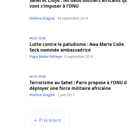
Sahel et Libye : les deux dossiers africains qu
vont s’imposer à l’ONU
Dielma Diagne
24 septembre 2019
Lutte contre le paludisme : Awa Marie Colle 
BUZZ WEB
Lutte contre le paludisme : Awa Marie Colle
Seck nommée ambassadrice
Pape Matar Ndiaye
4 septembre 2018
Terrorisme au Sahel : Paris propose à l’ONU de d
BUZZ WEB
Terrorisme au Sahel : Paris propose à l’ONU 
déployer une force militaire africaine
Dielma Diagne
7 juin 2017
← Précédent