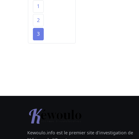
1
2
3
Kewoulo.info est le premier site d'investigation de