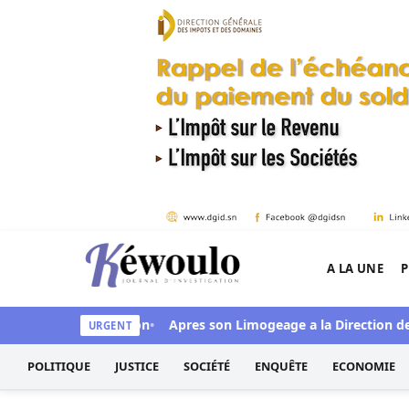
Aller au contenu
A LA UNE
P
Kéwoulo, le premier site d'information et d'inves
 la FSF sous pression
Apres son Limogeage a la Direction des 
URGENT
POLITIQUE
JUSTICE
SOCIÉTÉ
ENQUÊTE
ECONOMIE