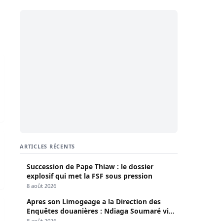
ais supplémentaires
liennes
ARTICLES RÉCENTS
Succession de Pape Thiaw : le dossier
explosif qui met la FSF sous pression
8 août 2026
Apres son Limogeage a la Direction des
tte Dakar ce vendredi pour rallier Ouagadougou
Enquêtes douanières : Ndiaga Soumaré vide
son sac
8 août 2026