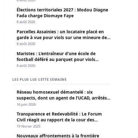
Élections territoriales 2027 : Modou Diagne
Fada charge Diomaye Faye
8 août 2026
Parcelles Assainies : un locataire placé en
nnes menacées par la faim
garde à vue pour viols sur une mineure de
13 ans
8 août 2026
Maristes : L’entraîneur d’une école de
football déféré au parquet pour viols
répétés sur mineurs
8 août 2026
LES PLUS LUS CETTE SEMAINE
Réseau homosexuel démantelé : six
suspects, dont un agent de l’UCAD, arrêtés à
Keur Massar ; l’un avoue avoir propagé le
16 juin 2026
VIH depuis 2018
Transparence et Redevabilité : Le Forum
Civil réagit au rapport de la cour des
comptes
19 février 2025
Nouveaux affrontements à la frontière