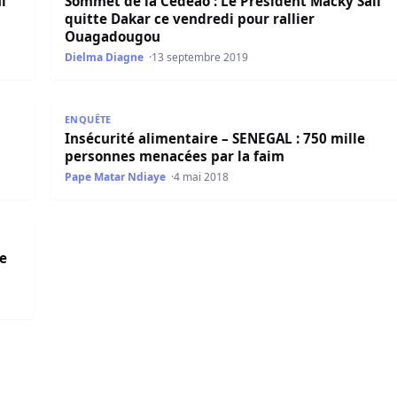
i
Sommet de la Cedeao : Le Président Macky Sall
quitte Dakar ce vendredi pour rallier
Ouagadougou
Dielma Diagne
13 septembre 2019
Seck nommée ambassadrice
Insécurité alimentaire – SENEGAL : 750 mille perso
ENQUÊTE
Insécurité alimentaire – SENEGAL : 750 mille
personnes menacées par la faim
Pape Matar Ndiaye
4 mai 2018
éployer une force militaire africaine
de