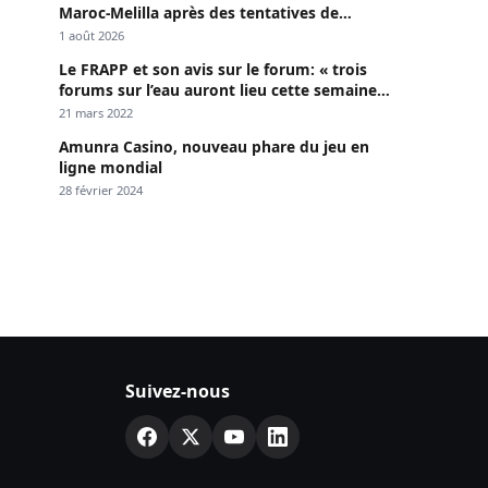
Maroc-Melilla après des tentatives de
passage
1 août 2026
Le FRAPP et son avis sur le forum: « trois
forums sur l’eau auront lieu cette semaine à
Dakar »
21 mars 2022
Amunra Casino, nouveau phare du jeu en
ligne mondial
28 février 2024
Suivez-nous