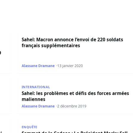
français testés positifs au Covid-19 (État-major français)
Sahel: Macron annonce l’envoi de 220 soldats franç
Sahel: Macron annonce l’envoi de 220 soldats
français supplémentaires
9
Alassane Dramane
13 janvier 2020
ent malien au sommet de Pau
Sahel: les problèmes et défis des forces armées ma
INTERNATIONAL
Sahel: les problèmes et défis des forces armées
maliennes
Alassane Dramane
2 décembre 2019
vont s’imposer à l’ONU
Sommet de la Cedeao : Le Président Macky Sall qui
ENQUÊTE