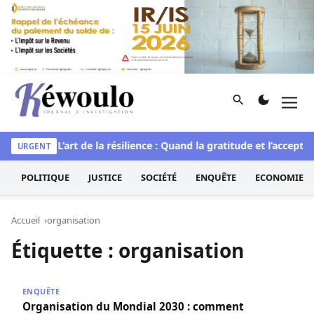
Aller au contenu
Rechercher
Men
Kéwoulo, le premier site d'information et d'investigation d
rituelle
L’art de la résilience : Quand la gratitude et l’acceptat
URGENT
POLITIQUE
JUSTICE
SOCIÉTÉ
ENQUÊTE
ECONOMIE
Accueil
organisation
Étiquette :
organisation
Organisation du Mondial 2030 : comment l’Espagne a util
ENQUÊTE
Organisation du Mondial 2030 : comment