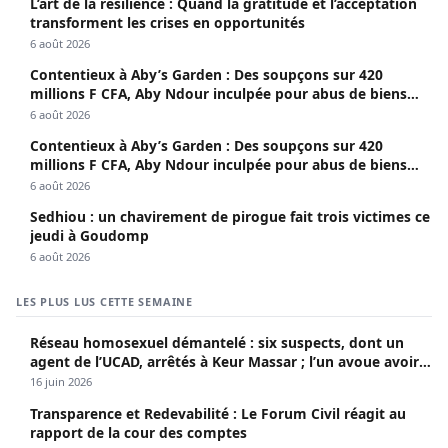
L’art de la résilience : Quand la gratitude et l’acceptation
transforment les crises en opportunités
6 août 2026
Contentieux à Aby’s Garden : Des soupçons sur 420
millions F CFA, Aby Ndour inculpée pour abus de biens
sociaux
6 août 2026
Contentieux à Aby’s Garden : Des soupçons sur 420
millions F CFA, Aby Ndour inculpée pour abus de biens
sociaux
6 août 2026
Sedhiou : un chavirement de pirogue fait trois victimes ce
jeudi à Goudomp
6 août 2026
LES PLUS LUS CETTE SEMAINE
Réseau homosexuel démantelé : six suspects, dont un
agent de l’UCAD, arrêtés à Keur Massar ; l’un avoue avoir
propagé le VIH depuis 2018
16 juin 2026
Transparence et Redevabilité : Le Forum Civil réagit au
rapport de la cour des comptes