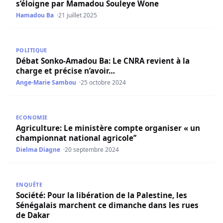
s’éloigne par Mamadou Souleye Wone
Hamadou Ba
21 juillet 2025
Débat Sonko-Amadou Ba: Le CNRA revient à la charge et p
POLITIQUE
Débat Sonko-Amadou Ba: Le CNRA revient à la
charge et précise n’avoir…
Ange-Marie Sambou
25 octobre 2024
Agriculture: Le ministère compte organiser « un champion
ECONOMIE
Agriculture: Le ministère compte organiser « un
championnat national agricole’’
Dielma Diagne
20 septembre 2024
Société: Pour la libération de la Palestine, les Sénégala
ENQUÊTE
Société: Pour la libération de la Palestine, les
Sénégalais marchent ce dimanche dans les rues
de Dakar