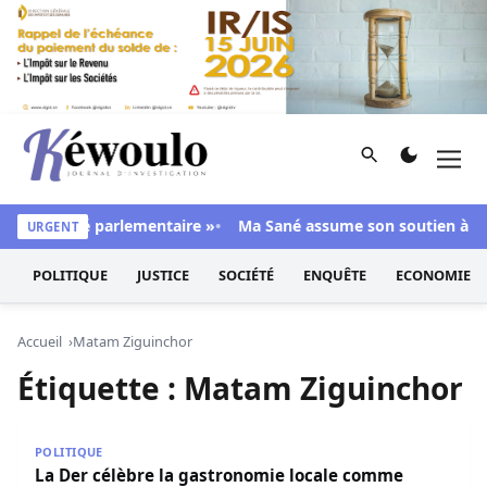
Aller au contenu
Rechercher
Men
Kéwoulo, le premier site d'information et d'investigation d
ne majorité parlementaire »
Ma Sané assume son soutien à Sonk
URGENT
POLITIQUE
JUSTICE
SOCIÉTÉ
ENQUÊTE
ECONOMIE
Accueil
Matam Ziguinchor
Étiquette :
Matam Ziguinchor
La Der célèbre la gastronomie locale comme levier de s
POLITIQUE
La Der célèbre la gastronomie locale comme