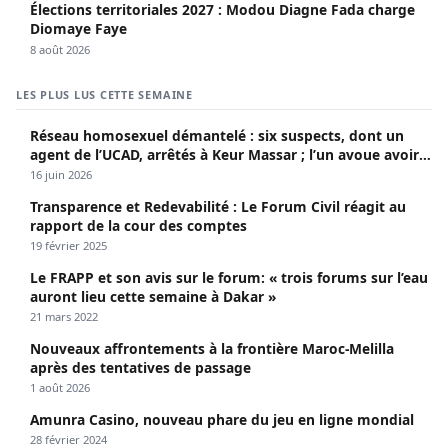
Élections territoriales 2027 : Modou Diagne Fada charge
Diomaye Faye
8 août 2026
LES PLUS LUS CETTE SEMAINE
Réseau homosexuel démantelé : six suspects, dont un
agent de l’UCAD, arrêtés à Keur Massar ; l’un avoue avoir
propagé le VIH depuis 2018
16 juin 2026
Transparence et Redevabilité : Le Forum Civil réagit au
rapport de la cour des comptes
19 février 2025
Le FRAPP et son avis sur le forum: « trois forums sur l’eau
auront lieu cette semaine à Dakar »
21 mars 2022
Nouveaux affrontements à la frontière Maroc-Melilla
après des tentatives de passage
1 août 2026
Amunra Casino, nouveau phare du jeu en ligne mondial
28 février 2024