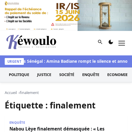
Aller au contenu
Rechercher
Men
Kéwoulo, le premier site d'information et d'investigation d
waye
Miss Sénégal : Amina Badiane rompt le silence et annonc
URGENT
POLITIQUE
JUSTICE
SOCIÉTÉ
ENQUÊTE
ECONOMIE
Accueil
finalement
Étiquette :
finalement
Nabou Lèye finalement démasquée : « Les enquêteurs ont 
ENQUÊTE
Nabou Lèye finalement démasquée : « Les