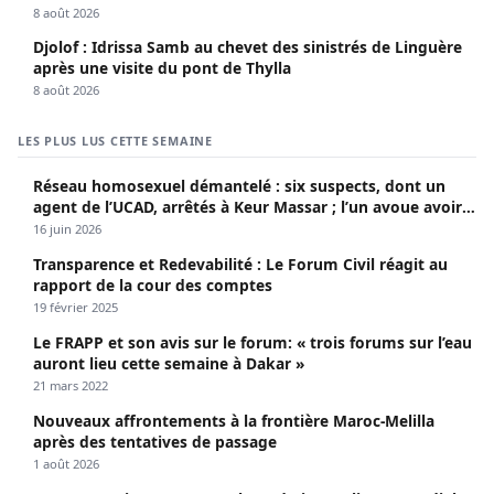
8 août 2026
Djolof : Idrissa Samb au chevet des sinistrés de Linguère
après une visite du pont de Thylla
8 août 2026
LES PLUS LUS CETTE SEMAINE
Réseau homosexuel démantelé : six suspects, dont un
agent de l’UCAD, arrêtés à Keur Massar ; l’un avoue avoir
propagé le VIH depuis 2018
16 juin 2026
Transparence et Redevabilité : Le Forum Civil réagit au
rapport de la cour des comptes
19 février 2025
Le FRAPP et son avis sur le forum: « trois forums sur l’eau
auront lieu cette semaine à Dakar »
21 mars 2022
Nouveaux affrontements à la frontière Maroc-Melilla
après des tentatives de passage
1 août 2026