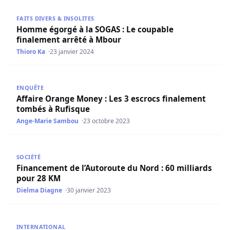
Homme égorgé à la SOGAS : Le coupable finalement arr
FAITS DIVERS & INSOLITES
Homme égorgé à la SOGAS : Le coupable
finalement arrêté à Mbour
Thioro Ka
23 janvier 2024
Affaire Orange Money : Les 3 escrocs finalement tombés
ENQUÊTE
Affaire Orange Money : Les 3 escrocs finalement
tombés à Rufisque
Ange-Marie Sambou
23 octobre 2023
Financement de l’Autoroute du Nord : 60 milliards pour 
SOCIÉTÉ
Financement de l’Autoroute du Nord : 60 milliards
pour 28 KM
Dielma Diagne
30 janvier 2023
Agressé sexuellement : Dani Alves finalement emprisonné
INTERNATIONAL