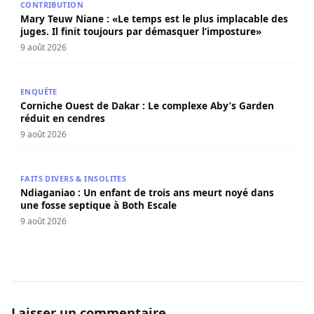
CONTRIBUTION
Mary Teuw Niane : «Le temps est le plus implacable des
juges. Il finit toujours par démasquer l’imposture»
9 août 2026
Corniche Ouest de Dakar : Le complexe Aby’s Garden réd
ENQUÊTE
Corniche Ouest de Dakar : Le complexe Aby’s Garden
réduit en cendres
9 août 2026
Ndiaganiao : Un enfant de trois ans meurt noyé dans une
FAITS DIVERS & INSOLITES
Ndiaganiao : Un enfant de trois ans meurt noyé dans
une fosse septique à Both Escale
9 août 2026
Laisser un commentaire