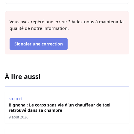
Vous avez repéré une erreur ? Aidez-nous à maintenir la
qualité de notre information.
Signaler une correction
À lire aussi
Bignona : Le corps sans vie d’un chauffeur de taxi retro
SOCIÉTÉ
Bignona : Le corps sans vie d’un chauffeur de taxi
retrouvé dans sa chambre
9 août 2026
Mary Teuw Niane : «Le temps est le plus implacable des ju