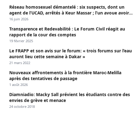
Réseau homosexuel démantelé : six suspects, dont un
agent de l’UCAD, arrêtés à Keur Massar ; l’un avoue avoir
propagé le VIH depuis 2018
16 juin 2026
Transparence et Redevabilité : Le Forum Civil réagit au
rapport de la cour des comptes
19 février 2025
Le FRAPP et son avis sur le forum: « trois forums sur l’eau
auront lieu cette semaine à Dakar »
21 mars 2022
Nouveaux affrontements à la frontière Maroc-Melilla
après des tentatives de passage
1 août 2026
Diamniadio: Macky Sall prévient les étudiants contre des
envies de grève et menace
24 octobre 2018