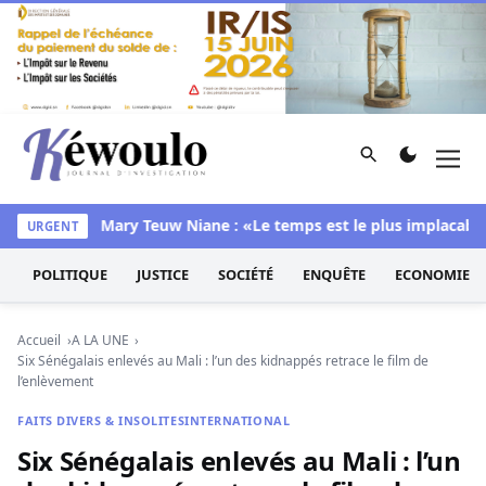
Aller au contenu
Rechercher
Men
Kéwoulo, le premier site d'information et d'investigation d
 chambre
Mary Teuw Niane : «Le temps est le plus implacable des
URGENT
POLITIQUE
JUSTICE
SOCIÉTÉ
ENQUÊTE
ECONOMIE
Accueil
A LA UNE
Six Sénégalais enlevés au Mali : l’un des kidnappés retrace le film de
l’enlèvement
FAITS DIVERS & INSOLITES
INTERNATIONAL
Six Sénégalais enlevés au Mali : l’un