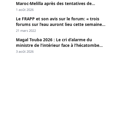
Maroc-Melilla après des tentatives de
passage
1 août 2026
Le FRAPP et son avis sur le forum: « trois
forums sur l’eau auront lieu cette semaine à
Dakar »
21 mars 2022
Magal Touba 2026 : Le cri d’alarme du
ministre de l’intérieur face à l’hécatombe
routière
3 août 2026