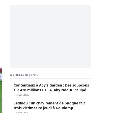
ARTICLES RÉCENTS
Contentieux à Aby’s Garden : Des soupçons
sur 420 millions F CFA, Aby Ndour inculpée
pour abus de biens sociaux
6 août 2026
Sedhiou : un chavirement de pirogue fait
trois victimes ce jeudi à Goudomp
6 août 2026