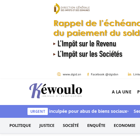
Aller au contenu
A LA UNE
P
Kéwoulo, le premier site d'information et d'inves
 CFA, Aby Ndour inculpée pour abus de biens sociaux
Sedhiou :
URGENT
POLITIQUE
JUSTICE
SOCIÉTÉ
ENQUÊTE
ECONOMIE