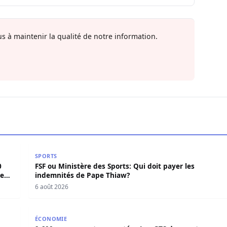
s à maintenir la qualité de notre information.
420 millions F CFA, Aby Ndour inculpée pour abus de biens
FSF ou Ministère des Sports: Qui doit payer les ind
SPORTS
0
FSF ou Ministère des Sports: Qui doit payer les
iens
indemnités de Pape Thiaw?
6 août 2026
 réclame un calendrier électoral clair
9.600 voyageurs transportés : Les GTS dressent un b
ÉCONOMIE