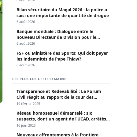
Bilan sécuritaire du Magal 2026 : la police a
saisi une importante de quantité de drogue
6 août 2026
Banque mondiale : Dialogue entre le
nouveau Directeur de Division pour le
Sénégal et le Pr. Diomaye
6 août 2026
FSF ou Ministère des Sports: Qui doit payer
les indemnités de Pape Thiaw?
6 août 2026
LES PLUS LUS CETTE SEMAINE
Transparence et Redevabilité : Le Forum
Civil réagit au rapport de la cour des
comptes
19 février 2025
Réseau homosexuel démantelé : six
suspects, dont un agent de l’UCAD, arrêtés à
Keur Massar ; l’un avoue avoir propagé le
16 juin 2026
VIH depuis 2018
Nouveaux affrontements à la frontière