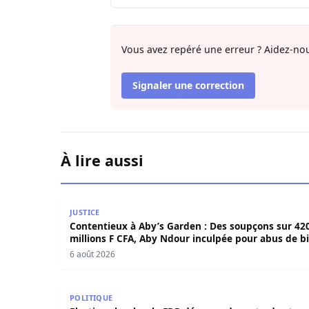
Vous avez repéré une erreur ? Aidez-nou
Signaler une correction
À lire aussi
Contentieux à Aby’s Garden : Des soupçons sur 
JUSTICE
Contentieux à Aby’s Garden : Des soupçons sur 42
millions F CFA, Aby Ndour inculpée pour abus de b
sociaux
6 août 2026
Elections locales: le FDR dénonce des retards et
POLITIQUE