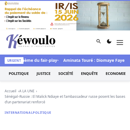
Aller au contenu
Rechercher
Men
Kéwoulo, le premier site d'information et d'investigation d
sous le thème du fair-play
Aminata Touré : Diomaye Faye «a toute
URGENT
POLITIQUE
JUSTICE
SOCIÉTÉ
ENQUÊTE
ECONOMIE
Accueil
A LA UNE
Sénégal–Russie : El Malick Ndiaye et l’ambassadeur russe posent les bases
d’un partenariat renforcé
INTERNATIONAL
POLITIQUE