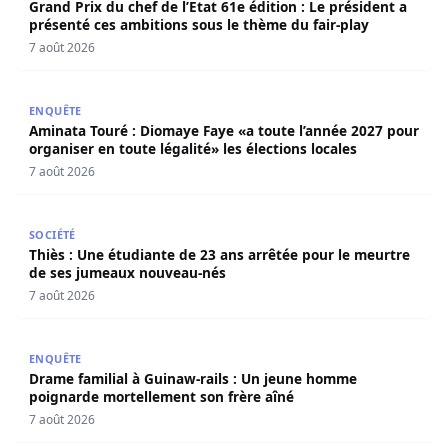
Grand Prix du chef de l’Etat 61e édition : Le président a
présenté ces ambitions sous le thème du fair-play
7 août 2026
Aminata Touré : Diomaye Faye «a toute l’année 2027 pour o
ENQUÊTE
Aminata Touré : Diomaye Faye «a toute l’année 2027 pour
organiser en toute légalité» les élections locales
7 août 2026
Thiès : Une étudiante de 23 ans arrêtée pour le meurtre
SOCIÉTÉ
Thiès : Une étudiante de 23 ans arrêtée pour le meurtre
de ses jumeaux nouveau-nés
7 août 2026
Drame familial à Guinaw-rails : Un jeune homme poignar
ENQUÊTE
Drame familial à Guinaw-rails : Un jeune homme
poignarde mortellement son frère aîné
7 août 2026