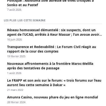
Politique : Aldiouma Sow adresse de vives critiques à
Sonko et au Pastef
7 août 2026
LES PLUS LUS CETTE SEMAINE
Réseau homosexuel démantelé : six suspects, dont un
agent de l’UCAD, arrêtés à Keur Massar ; l’un avoue avoir
propagé le VIH depuis 2018
16 juin 2026
Transparence et Redevabilité : Le Forum Civil réagit au
rapport de la cour des comptes
19 février 2025
Nouveaux affrontements à la frontière Maroc-Melilla
après des tentatives de passage
1 août 2026
Le FRAPP et son avis sur le forum: « trois forums sur l’eau
auront lieu cette semaine à Dakar »
21 mars 2022
Amunra Casino, nouveau phare du jeu en ligne mondial
28 février 2024