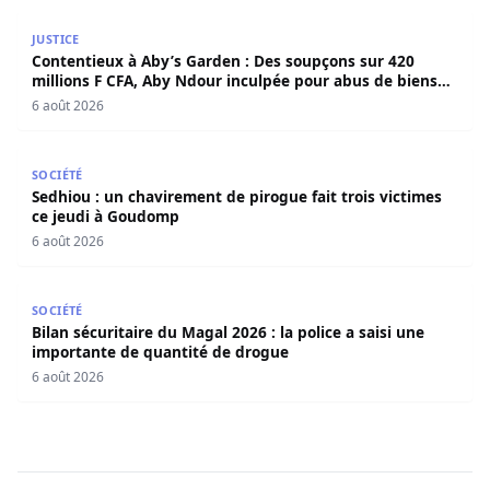
Contentieux à Aby’s Garden : Des soupçons sur 420 milli
JUSTICE
Contentieux à Aby’s Garden : Des soupçons sur 420
millions F CFA, Aby Ndour inculpée pour abus de biens
sociaux
6 août 2026
Sedhiou : un chavirement de pirogue fait trois victimes 
SOCIÉTÉ
Sedhiou : un chavirement de pirogue fait trois victimes
ce jeudi à Goudomp
6 août 2026
Bilan sécuritaire du Magal 2026 : la police a saisi une i
SOCIÉTÉ
Bilan sécuritaire du Magal 2026 : la police a saisi une
importante de quantité de drogue
6 août 2026