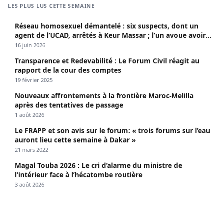
LES PLUS LUS CETTE SEMAINE
Réseau homosexuel démantelé : six suspects, dont un
agent de l’UCAD, arrêtés à Keur Massar ; l’un avoue avoir
propagé le VIH depuis 2018
16 juin 2026
Transparence et Redevabilité : Le Forum Civil réagit au
rapport de la cour des comptes
19 février 2025
Nouveaux affrontements à la frontière Maroc-Melilla
après des tentatives de passage
1 août 2026
Le FRAPP et son avis sur le forum: « trois forums sur l’eau
auront lieu cette semaine à Dakar »
21 mars 2022
Magal Touba 2026 : Le cri d’alarme du ministre de
l’intérieur face à l’hécatombe routière
3 août 2026