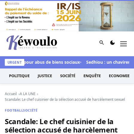
Aller au contenu
Rechercher
Men
Kéwoulo, le premier site d'information et d'investigation d
nculpée pour abus de biens sociaux
Sedhiou : un chavirement d
URGENT
POLITIQUE
JUSTICE
SOCIÉTÉ
ENQUÊTE
ECONOMIE
Accueil
A LA UNE
Scandale: Le chef cuisinier de la sélection accusé de harcèlement sexuel
FOOTBALL
SOCIÉTÉ
Scandale: Le chef cuisinier de la
sélection accusé de harcèlement