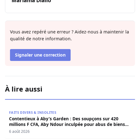
Mariama Diallo
Vous avez repéré une erreur ? Aidez-nous à maintenir la
qualité de notre information.
Signaler une correction
À lire aussi
Contentieux à Aby’s Garden : Des soupçons sur 420 milli
FAITS DIVERS & INSOLITES
Contentieux à Aby’s Garden : Des soupçons sur 420
millions F CFA, Aby Ndour inculpée pour abus de biens
sociaux
6 août 2026