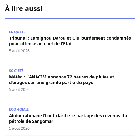
À lire aussi
Tribunal : Lamignou Darou et Cie lourdement condamnés p
ENQUÊTE
Tribunal : Lamignou Darou et Cie lourdement condamnés
pour offense au chef de l’Etat
5 août 2026
Météo : L’ANACIM annonce 72 heures de pluies et d’orage
SOCIÉTÉ
Météo : L’ANACIM annonce 72 heures de pluies et
d’orages sur une grande partie du pays
5 août 2026
Abdourahmane Diouf clarifie le partage des revenus du
ECONOMIE
Abdourahmane Diouf clarifie le partage des revenus du
pétrole de Sangomar
5 août 2026