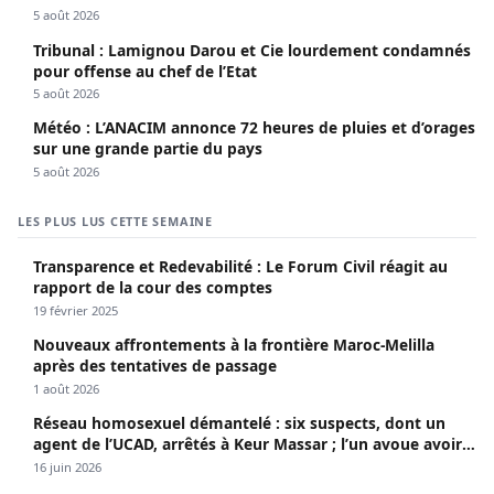
5 août 2026
Tribunal : Lamignou Darou et Cie lourdement condamnés
pour offense au chef de l’Etat
5 août 2026
Météo : L’ANACIM annonce 72 heures de pluies et d’orages
sur une grande partie du pays
5 août 2026
LES PLUS LUS CETTE SEMAINE
Transparence et Redevabilité : Le Forum Civil réagit au
rapport de la cour des comptes
19 février 2025
Nouveaux affrontements à la frontière Maroc-Melilla
après des tentatives de passage
1 août 2026
Réseau homosexuel démantelé : six suspects, dont un
agent de l’UCAD, arrêtés à Keur Massar ; l’un avoue avoir
propagé le VIH depuis 2018
16 juin 2026