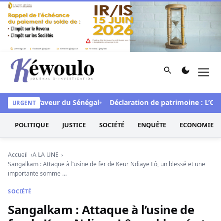
Aller au contenu
Rechercher
Men
Kéwoulo, le premier site d'information et d'investigation d
 FCFA en faveur du Sénégal
Déclaration de patrimoine : L’Osid
URGENT
POLITIQUE
JUSTICE
SOCIÉTÉ
ENQUÊTE
ECONOMIE
Accueil
A LA UNE
Sangalkam : Attaque à l’usine de fer de Keur Ndiaye Lô, un blessé et une
importante somme …
SOCIÉTÉ
Sangalkam : Attaque à l’usine de