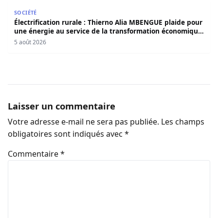
Électrification rurale : Thierno Alia MBENGUE plaide pou
SOCIÉTÉ
Électrification rurale : Thierno Alia MBENGUE plaide pour
une énergie au service de la transformation économique
et sociale du Sénégal
5 août 2026
Laisser un commentaire
Votre adresse e-mail ne sera pas publiée.
Les champs
obligatoires sont indiqués avec
*
Commentaire
*