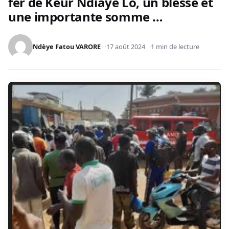
fer de Keur Ndiaye Lô, un blessé et
une importante somme …
Ndèye Fatou VARORE
17 août 2024
1 min de lecture