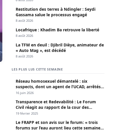
Restitution des terres à Ndingler : Seydi
Gassama salue le processus engagé
8 août 2026
Locafrique : Khadim Ba retrouve la liberté
8 août 2026
La TFM en deuil : Djibril Dièye, animateur de
« Auto Mag », est décédé
8 août 2026
LES PLUS LUS CETTE SEMAINE
Réseau homosexuel démantelé : six
suspects, dont un agent de l’UCAD, arrêtés à
Keur Massar ; l’un avoue avoir propagé le
16 juin 2026
VIH depuis 2018
Transparence et Redevabilité : Le Forum
Civil réagit au rapport de la cour des
comptes
19 février 2025
Le FRAPP et son avis sur le forum: « trois
forums sur l’eau auront lieu cette semaine à