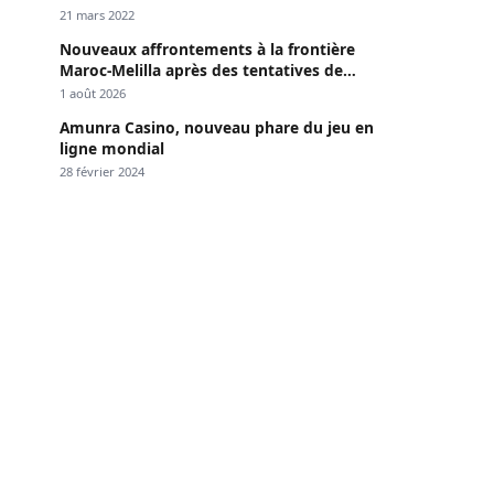
Dakar »
21 mars 2022
Nouveaux affrontements à la frontière
Maroc-Melilla après des tentatives de
passage
1 août 2026
Amunra Casino, nouveau phare du jeu en
ligne mondial
28 février 2024