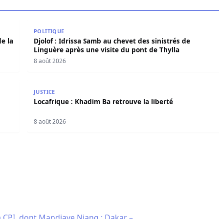
e de la situation
Djolof : Idrissa Samb au chevet des sinistrés de Lin
POLITIQUE
e la
Djolof : Idrissa Samb au chevet des sinistrés de
Linguère après une visite du pont de Thylla
8 août 2026
ama salue le processus engagé
Locafrique : Khadim Ba retrouve la liberté
JUSTICE
Locafrique : Khadim Ba retrouve la liberté
8 août 2026
a CPI, dont Mandiaye Niang : Dakar –