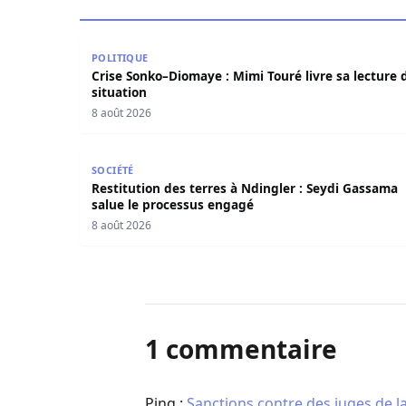
Crise Sonko–Diomaye : Mimi Touré livre sa lectur
POLITIQUE
Crise Sonko–Diomaye : Mimi Touré livre sa lecture d
situation
8 août 2026
Restitution des terres à Ndingler : Seydi Gass
SOCIÉTÉ
Restitution des terres à Ndingler : Seydi Gassama
salue le processus engagé
8 août 2026
1 commentaire
Ping :
Sanctions contre des juges de l