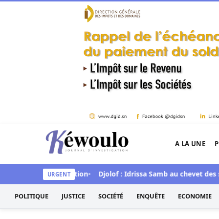
Aller au contenu
A LA UNE
P
Kéwoulo, le premier site d'information et d'inves
ecture de la situation
Djolof : Idrissa Samb au chevet des sinis
URGENT
POLITIQUE
JUSTICE
SOCIÉTÉ
ENQUÊTE
ECONOMIE