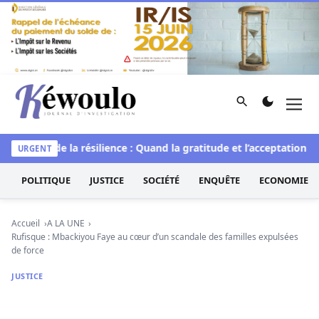
Aller au contenu
Rechercher
Men
Kéwoulo, le premier site d'information et d'investigation d
L’art de la résilience : Quand la gratitude et l’acceptation tra
URGENT
POLITIQUE
JUSTICE
SOCIÉTÉ
ENQUÊTE
ECONOMIE
Accueil
A LA UNE
Rufisque : Mbackiyou Faye au cœur d’un scandale des familles expulsées
de force
JUSTICE