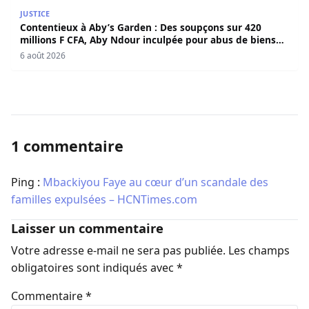
Contentieux à Aby’s Garden : Des soupçons sur 420 milli
JUSTICE
Contentieux à Aby’s Garden : Des soupçons sur 420
millions F CFA, Aby Ndour inculpée pour abus de biens
sociaux
6 août 2026
1 commentaire
Ping :
Mbackiyou Faye au cœur d’un scandale des
familles expulsées – HCNTimes.com
Laisser un commentaire
Votre adresse e-mail ne sera pas publiée.
Les champs
obligatoires sont indiqués avec
*
Commentaire
*