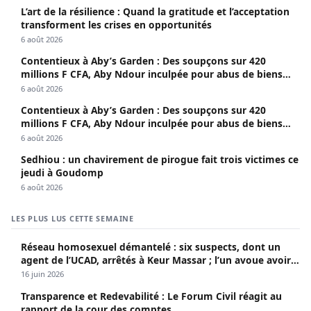
L’art de la résilience : Quand la gratitude et l’acceptation
transforment les crises en opportunités
6 août 2026
Contentieux à Aby’s Garden : Des soupçons sur 420
millions F CFA, Aby Ndour inculpée pour abus de biens
sociaux
6 août 2026
Contentieux à Aby’s Garden : Des soupçons sur 420
millions F CFA, Aby Ndour inculpée pour abus de biens
sociaux
6 août 2026
Sedhiou : un chavirement de pirogue fait trois victimes ce
jeudi à Goudomp
6 août 2026
LES PLUS LUS CETTE SEMAINE
Réseau homosexuel démantelé : six suspects, dont un
agent de l’UCAD, arrêtés à Keur Massar ; l’un avoue avoir
propagé le VIH depuis 2018
16 juin 2026
Transparence et Redevabilité : Le Forum Civil réagit au
rapport de la cour des comptes