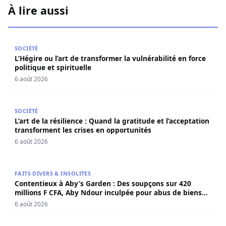
À lire aussi
L’Hégire ou l’art de transformer la vulnérabilité en force po
SOCIÉTÉ
L’Hégire ou l’art de transformer la vulnérabilité en force
politique et spirituelle
6 août 2026
L’art de la résilience : Quand la gratitude et l’acceptatio
SOCIÉTÉ
L’art de la résilience : Quand la gratitude et l’acceptation
transforment les crises en opportunités
6 août 2026
Contentieux à Aby’s Garden : Des soupçons sur 420 milli
FAITS DIVERS & INSOLITES
Contentieux à Aby’s Garden : Des soupçons sur 420
millions F CFA, Aby Ndour inculpée pour abus de biens
sociaux
6 août 2026