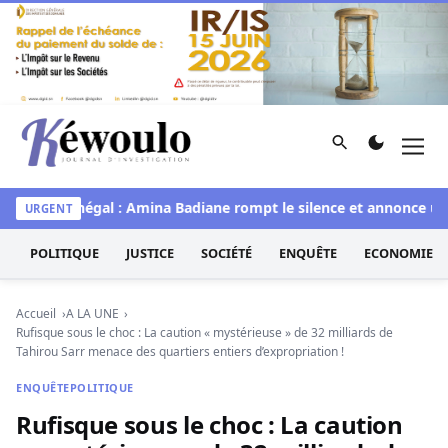
Aller au contenu
Rechercher
Men
Kéwoulo, le premier site d'information et d'investigation d
Miss Sénégal : Amina Badiane rompt le silence et annonce une 
URGENT
POLITIQUE
JUSTICE
SOCIÉTÉ
ENQUÊTE
ECONOMIE
Accueil
A LA UNE
Rufisque sous le choc : La caution « mystérieuse » de 32 milliards de
Tahirou Sarr menace des quartiers entiers d’expropriation !
ENQUÊTE
POLITIQUE
Rufisque sous le choc : La caution