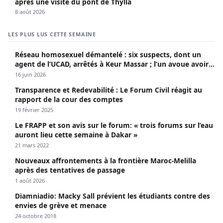
après une visite du pont de Thylla
8 août 2026
LES PLUS LUS CETTE SEMAINE
Réseau homosexuel démantelé : six suspects, dont un
agent de l’UCAD, arrêtés à Keur Massar ; l’un avoue avoir
propagé le VIH depuis 2018
16 juin 2026
Transparence et Redevabilité : Le Forum Civil réagit au
rapport de la cour des comptes
19 février 2025
Le FRAPP et son avis sur le forum: « trois forums sur l’eau
auront lieu cette semaine à Dakar »
21 mars 2022
Nouveaux affrontements à la frontière Maroc-Melilla
après des tentatives de passage
1 août 2026
Diamniadio: Macky Sall prévient les étudiants contre des
envies de grève et menace
24 octobre 2018