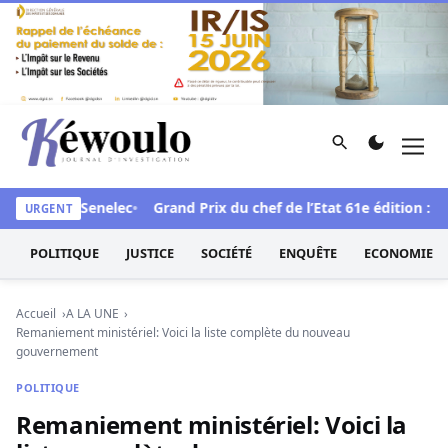
Aller au contenu
Rechercher
Men
Kéwoulo, le premier site d'information et d'investigation d
ace à la Senelec
Grand Prix du chef de l’Etat 61e édition : Le pr
URGENT
POLITIQUE
JUSTICE
SOCIÉTÉ
ENQUÊTE
ECONOMIE
Accueil
A LA UNE
Remaniement ministériel: Voici la liste complète du nouveau
gouvernement
POLITIQUE
Remaniement ministériel: Voici la