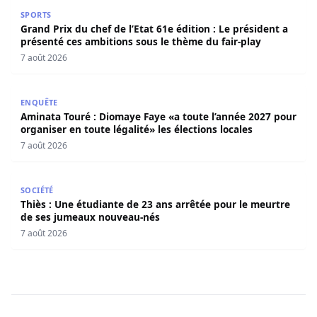
Grand Prix du chef de l’Etat 61e édition : Le président a 
SPORTS
Grand Prix du chef de l’Etat 61e édition : Le président a
présenté ces ambitions sous le thème du fair-play
7 août 2026
Aminata Touré : Diomaye Faye «a toute l’année 2027 pour o
ENQUÊTE
Aminata Touré : Diomaye Faye «a toute l’année 2027 pour
organiser en toute légalité» les élections locales
7 août 2026
Thiès : Une étudiante de 23 ans arrêtée pour le meurtre
SOCIÉTÉ
Thiès : Une étudiante de 23 ans arrêtée pour le meurtre
de ses jumeaux nouveau-nés
7 août 2026