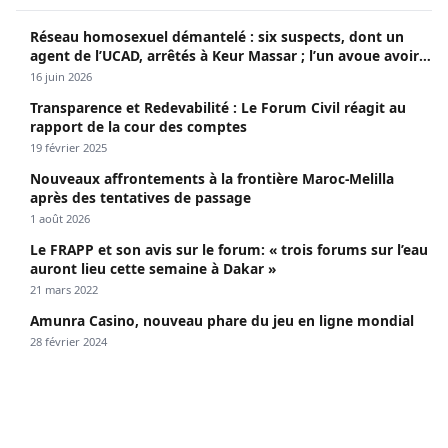
Réseau homosexuel démantelé : six suspects, dont un
agent de l’UCAD, arrêtés à Keur Massar ; l’un avoue avoir
propagé le VIH depuis 2018
16 juin 2026
Transparence et Redevabilité : Le Forum Civil réagit au
rapport de la cour des comptes
19 février 2025
Nouveaux affrontements à la frontière Maroc-Melilla
après des tentatives de passage
1 août 2026
Le FRAPP et son avis sur le forum: « trois forums sur l’eau
auront lieu cette semaine à Dakar »
21 mars 2022
Amunra Casino, nouveau phare du jeu en ligne mondial
28 février 2024