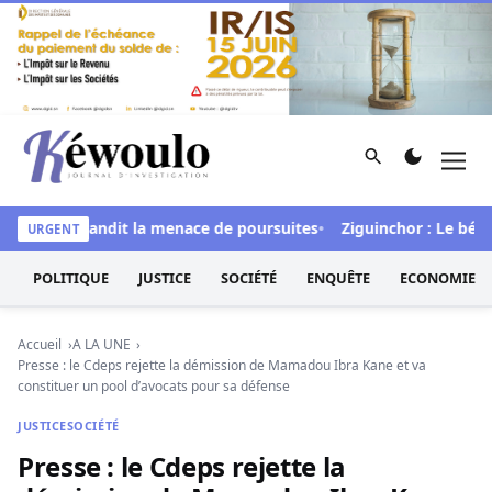
Aller au contenu
Rechercher
Men
Kéwoulo, le premier site d'information et d'investigation d
l » et brandit la menace de poursuites
Ziguinchor : Le bétail f
URGENT
POLITIQUE
JUSTICE
SOCIÉTÉ
ENQUÊTE
ECONOMIE
Accueil
A LA UNE
Presse : le Cdeps rejette la démission de Mamadou Ibra Kane et va
constituer un pool d’avocats pour sa défense
JUSTICE
SOCIÉTÉ
Presse : le Cdeps rejette la