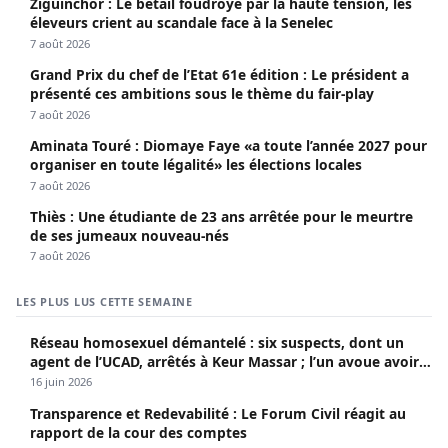
Ziguinchor : Le bétail foudroyé par la haute tension, les
éleveurs crient au scandale face à la Senelec
7 août 2026
Grand Prix du chef de l’Etat 61e édition : Le président a
présenté ces ambitions sous le thème du fair-play
7 août 2026
Aminata Touré : Diomaye Faye «a toute l’année 2027 pour
organiser en toute légalité» les élections locales
7 août 2026
Thiès : Une étudiante de 23 ans arrêtée pour le meurtre
de ses jumeaux nouveau-nés
7 août 2026
LES PLUS LUS CETTE SEMAINE
Réseau homosexuel démantelé : six suspects, dont un
agent de l’UCAD, arrêtés à Keur Massar ; l’un avoue avoir
propagé le VIH depuis 2018
16 juin 2026
Transparence et Redevabilité : Le Forum Civil réagit au
rapport de la cour des comptes