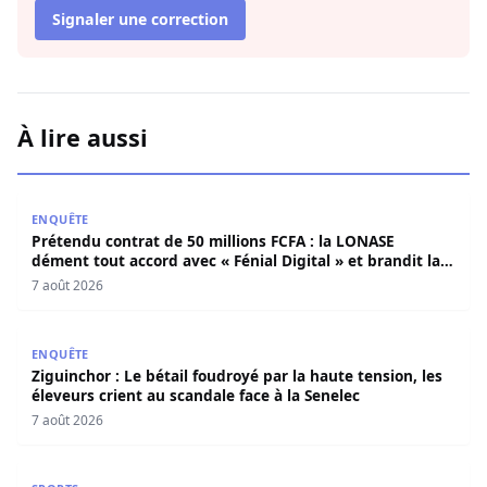
Signaler une correction
À lire aussi
Prétendu contrat de 50 millions FCFA : la LONASE dément t
ENQUÊTE
Prétendu contrat de 50 millions FCFA : la LONASE
dément tout accord avec « Fénial Digital » et brandit la
menace de poursuites
7 août 2026
Ziguinchor : Le bétail foudroyé par la haute tension, les é
ENQUÊTE
Ziguinchor : Le bétail foudroyé par la haute tension, les
éleveurs crient au scandale face à la Senelec
7 août 2026
Grand Prix du chef de l’Etat 61e édition : Le président a 