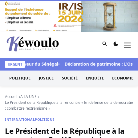
Aller au contenu
Rechercher
Men
Kéwoulo, le premier site d'information et d'investigation d
FA en faveur du Sénégal
Déclaration de patrimoine : L’Osidea s
URGENT
POLITIQUE
JUSTICE
SOCIÉTÉ
ENQUÊTE
ECONOMIE
Accueil
A LA UNE
Le Président de la République à la rencontre « En défense de la démocratie
: combattre l’extrémisme »
INTERNATIONAL
POLITIQUE
Le Président de la République à la