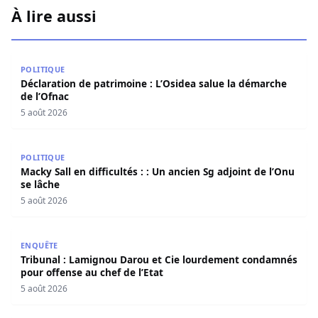
À lire aussi
Déclaration de patrimoine : L’Osidea salue la démarche d
POLITIQUE
Déclaration de patrimoine : L’Osidea salue la démarche
de l’Ofnac
5 août 2026
Macky Sall en difficultés : : Un ancien Sg adjoint de l’Onu 
POLITIQUE
Macky Sall en difficultés : : Un ancien Sg adjoint de l’Onu
se lâche
5 août 2026
Tribunal : Lamignou Darou et Cie lourdement condamnés p
ENQUÊTE
Tribunal : Lamignou Darou et Cie lourdement condamnés
pour offense au chef de l’Etat
5 août 2026