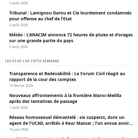
5 août 2026
Tribunal : Lamignou Darou et Cie lourdement condamnés
pour offense au chef de l’Etat
5 août 2026
Météo : L’ANACIM annonce 72 heures de pluies et d’orages
sur une grande partie du pays
5 août 2026
LES PLUS LUS CETTE SEMAINE
Transparence et Redevabilité : Le Forum Civil réagit au
rapport de la cour des comptes
19 février 2025
Nouveaux affrontements à la frontière Maroc-Melilla
après des tentatives de passage
1 août 2026
Réseau homosexuel démantelé : six suspects, dont un
agent de l’UCAD, arrêtés à Keur Massar ; l’un avoue avoir
propagé le VIH depuis 2018
16 juin 2026