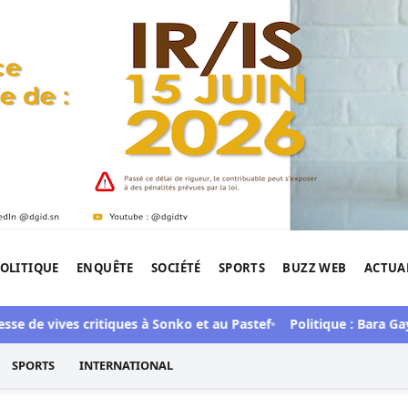
OLITIQUE
ENQUÊTE
SOCIÉTÉ
SPORTS
BUZZ WEB
ACTUA
tigation de l'Afrique.
 vives critiques à Sonko et au Pastef
Politique : Bara Gaye a re
SPORTS
INTERNATIONAL