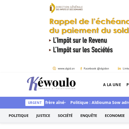
Aller au contenu
A LA UNE
P
Kéwoulo, le premier site d'information et d'inves
rtellement son frère aîné
Politique : Aldiouma Sow adresse de
URGENT
POLITIQUE
JUSTICE
SOCIÉTÉ
ENQUÊTE
ECONOMIE