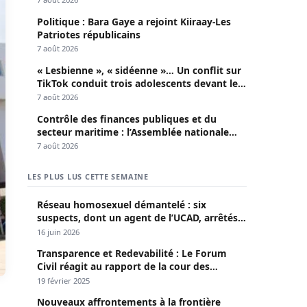
Politique : Bara Gaye a rejoint Kiiraay-Les
Patriotes républicains
7 août 2026
« Lesbienne », « sidéenne »… Un conflit sur
TikTok conduit trois adolescents devant le
parquet
7 août 2026
Contrôle des finances publiques et du
secteur maritime : l’Assemblée nationale
convoque une session extraordinaire
7 août 2026
LES PLUS LUS CETTE SEMAINE
Réseau homosexuel démantelé : six
suspects, dont un agent de l’UCAD, arrêtés à
Keur Massar ; l’un avoue avoir propagé le
16 juin 2026
VIH depuis 2018
Transparence et Redevabilité : Le Forum
Civil réagit au rapport de la cour des
comptes
19 février 2025
Nouveaux affrontements à la frontière