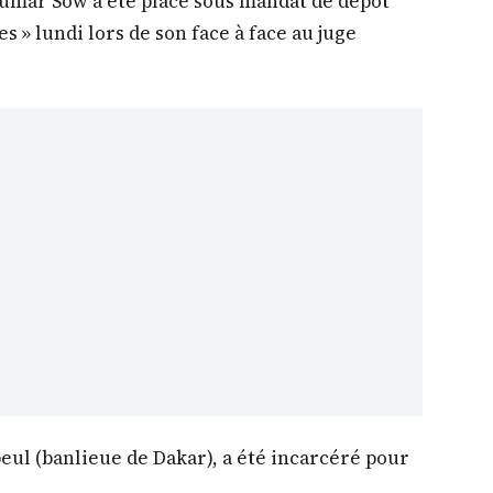
Oumar Sow a été placé sous mandat de dépôt
s » lundi lors de son face à face au juge
ul (banlieue de Dakar), a été incarcéré pour