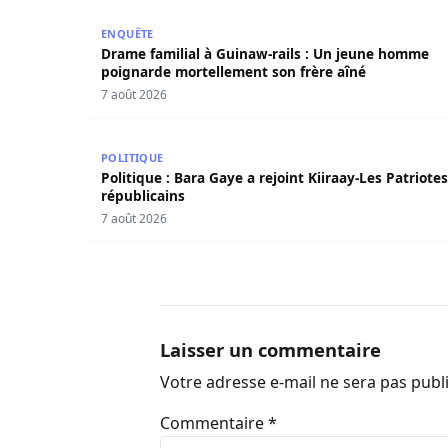
Drame familial à Guinaw-rails : Un jeune homm
ENQUÊTE
Drame familial à Guinaw-rails : Un jeune homme
poignarde mortellement son frère aîné
7 août 2026
Politique : Bara Gaye a rejoint Kiiraay-Les Patri
POLITIQUE
Politique : Bara Gaye a rejoint Kiiraay-Les Patriotes
républicains
7 août 2026
Laisser un commentaire
Votre adresse e-mail ne sera pas publ
Commentaire
*