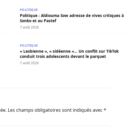
e poignarde mortellement son frère aîné
Politique : Aldiouma Sow adresse de vives critiques 
POLITIQUE
Politique : Aldiouma Sow adresse de vives critiques à
Sonko et au Pastef
7 août 2026
otes républicains
« Lesbienne », « sidéenne »… Un conflit sur TikTok c
POLITIQUE
« Lesbienne », « sidéenne »… Un conflit sur TikTok
conduit trois adolescents devant le parquet
7 août 2026
iée.
Les champs obligatoires sont indiqués avec
*