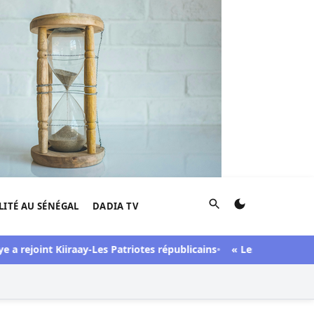
Rechercher
LITÉ AU SÉNÉGAL
DADIA TV
joint Kiiraay-Les Patriotes républicains
« Lesbienne », « sidéen