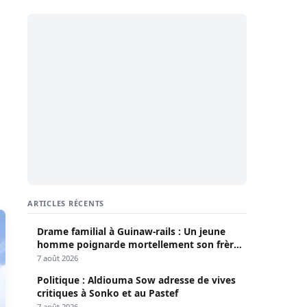
ARTICLES RÉCENTS
Drame familial à Guinaw-rails : Un jeune
homme poignarde mortellement son frère
aîné
7 août 2026
Politique : Aldiouma Sow adresse de vives
critiques à Sonko et au Pastef
7 août 2026