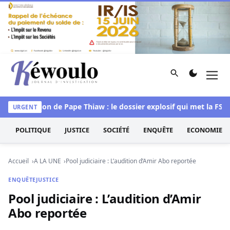
Aller au contenu
Rechercher
Men
Kéwoulo, le premier site d'information et d'investigation d
Succession de Pape Thiaw : le dossier explosif qui met la FSF so
URGENT
POLITIQUE
JUSTICE
SOCIÉTÉ
ENQUÊTE
ECONOMIE
Accueil
A LA UNE
Pool judiciaire : L’audition d’Amir Abo reportée
ENQUÊTE
JUSTICE
Pool judiciaire : L’audition d’Amir
Abo reportée