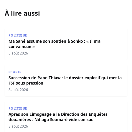
À lire aussi
Ma Sané assume son soutien à Sonko : « Il m’a convaincu
POLITIQUE
Ma Sané assume son soutien à Sonko : « Il m’a
convaincue »
8 août 2026
Succession de Pape Thiaw : le dossier explosif qui met la
SPORTS
Succession de Pape Thiaw : le dossier explosif qui met la
FSF sous pression
8 août 2026
Apres son Limogeage a la Direction des Enquêtes douani
POLITIQUE
Apres son Limogeage a la Direction des Enquêtes
douanières : Ndiaga Soumaré vide son sac
8 août 2026