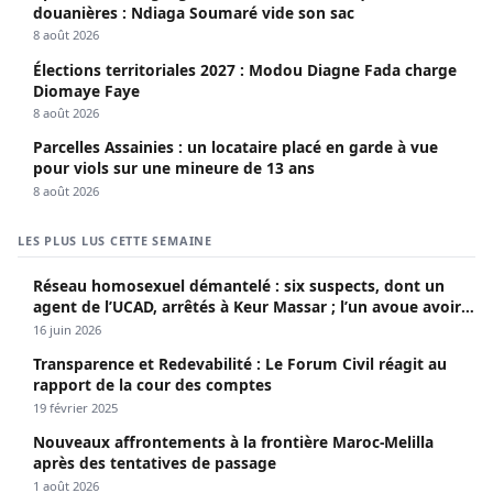
douanières : Ndiaga Soumaré vide son sac
8 août 2026
Élections territoriales 2027 : Modou Diagne Fada charge
Diomaye Faye
8 août 2026
Parcelles Assainies : un locataire placé en garde à vue
pour viols sur une mineure de 13 ans
8 août 2026
LES PLUS LUS CETTE SEMAINE
Réseau homosexuel démantelé : six suspects, dont un
agent de l’UCAD, arrêtés à Keur Massar ; l’un avoue avoir
propagé le VIH depuis 2018
16 juin 2026
Transparence et Redevabilité : Le Forum Civil réagit au
rapport de la cour des comptes
19 février 2025
Nouveaux affrontements à la frontière Maroc-Melilla
après des tentatives de passage
1 août 2026