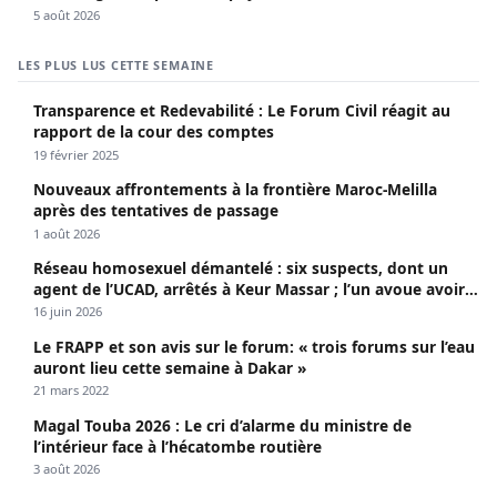
5 août 2026
LES PLUS LUS CETTE SEMAINE
Transparence et Redevabilité : Le Forum Civil réagit au
rapport de la cour des comptes
19 février 2025
Nouveaux affrontements à la frontière Maroc-Melilla
après des tentatives de passage
1 août 2026
Réseau homosexuel démantelé : six suspects, dont un
agent de l’UCAD, arrêtés à Keur Massar ; l’un avoue avoir
propagé le VIH depuis 2018
16 juin 2026
Le FRAPP et son avis sur le forum: « trois forums sur l’eau
auront lieu cette semaine à Dakar »
21 mars 2022
Magal Touba 2026 : Le cri d’alarme du ministre de
l’intérieur face à l’hécatombe routière
3 août 2026