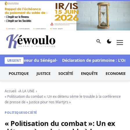
Aller au contenu
Rechercher
Men
Kéwoulo, le premier site d'information et d'investigation d
CFA en faveur du Sénégal
Déclaration de patrimoine : L’Osidea
URGENT
POLITIQUE
JUSTICE
SOCIÉTÉ
ENQUÊTE
ECONOMIE
Accueil
A LA UNE
« Politisation du combat »: Un ex détenu sème le trouble à la conférence
de presse de « Justice pour nos Martyrs »
POLITIQUE
SOCIÉTÉ
« Politisation du combat »: Un ex