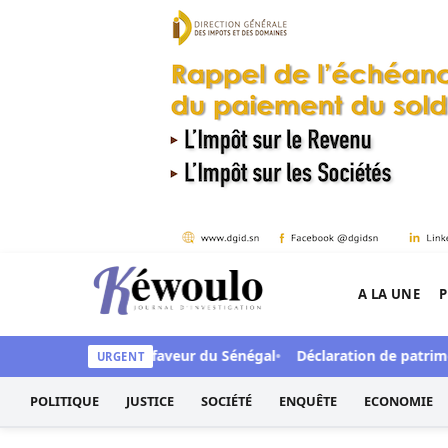
Aller au contenu
A LA UNE
P
Kéwoulo, le premier site d'information et d'inves
rds de FCFA en faveur du Sénégal
Déclaration de patrimoine : 
URGENT
POLITIQUE
JUSTICE
SOCIÉTÉ
ENQUÊTE
ECONOMIE