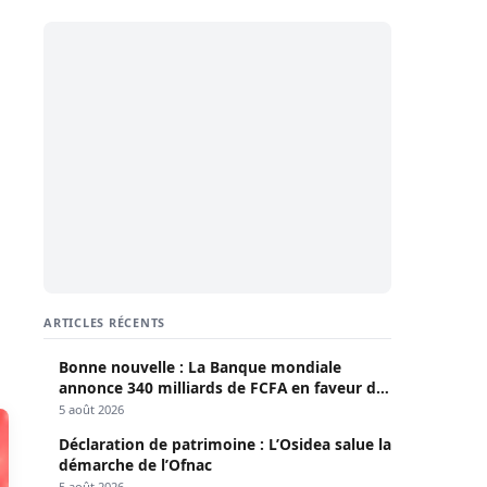
ARTICLES RÉCENTS
Bonne nouvelle : La Banque mondiale
annonce 340 milliards de FCFA en faveur du
Sénégal
5 août 2026
Déclaration de patrimoine : L’Osidea salue la
démarche de l’Ofnac
5 août 2026