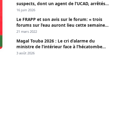
suspects, dont un agent de l’UCAD, arrêtés à
Keur Massar ; l’un avoue avoir propagé le
16 juin 2026
VIH depuis 2018
Le FRAPP et son avis sur le forum: « trois
forums sur l’eau auront lieu cette semaine à
Dakar »
21 mars 2022
Magal Touba 2026 : Le cri d’alarme du
ministre de l’intérieur face à l’hécatombe
routière
3 août 2026