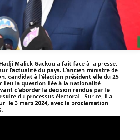
Hadji Malick Gackou a fait face à la presse,
r l’actualité du pays. L’ancien ministre de
n, candidat à l’élection présidentielle du 25
 lieu la question liée à la nationalité
avant d’aborder la décision rendue par le
rsuite du processus électoral. Sur ce, il a
our le 3 mars 2024, avec la proclamation
s.