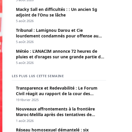
Macky Sall en difficultés : : Un ancien Sg
adjoint de l’Onu se lâche
5 août 2026
Tribunal : Lamignou Darou et Cie
lourdement condamnés pour offense au
chef de l’Etat
5 août 2026
Météo : L’ANACIM annonce 72 heures de
pluies et d’orages sur une grande partie du
pays
5 août 2026
LES PLUS LUS CETTE SEMAINE
Transparence et Redevabilité : Le Forum
Civil réagit au rapport de la cour des
comptes
19 février 2025
Nouveaux affrontements à la frontière
Maroc-Melilla après des tentatives de
passage
1 août 2026
Réseau homosexuel démantelé : six