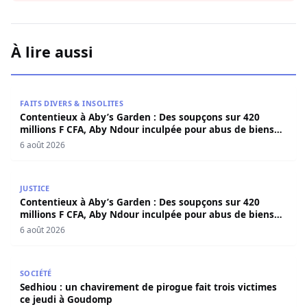
À lire aussi
Contentieux à Aby’s Garden : Des soupçons sur 420 milli
FAITS DIVERS & INSOLITES
Contentieux à Aby’s Garden : Des soupçons sur 420
millions F CFA, Aby Ndour inculpée pour abus de biens
sociaux
6 août 2026
Contentieux à Aby’s Garden : Des soupçons sur 420 milli
JUSTICE
Contentieux à Aby’s Garden : Des soupçons sur 420
millions F CFA, Aby Ndour inculpée pour abus de biens
sociaux
6 août 2026
Sedhiou : un chavirement de pirogue fait trois victimes 
SOCIÉTÉ
Sedhiou : un chavirement de pirogue fait trois victimes
ce jeudi à Goudomp