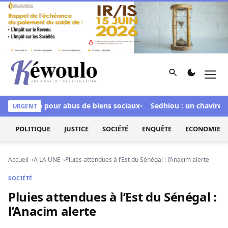
Aller au contenu
Rechercher
Men
Kéwoulo, le premier site d'information et d'investigation d
 inculpée pour abus de biens sociaux
Sedhiou : un chavirement
URGENT
POLITIQUE
JUSTICE
SOCIÉTÉ
ENQUÊTE
ECONOMIE
Accueil
A LA UNE
Pluies attendues à l’Est du Sénégal : l’Anacim alerte
SOCIÉTÉ
Pluies attendues à l’Est du Sénégal :
l’Anacim alerte