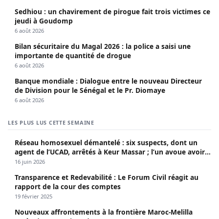
Sedhiou : un chavirement de pirogue fait trois victimes ce
jeudi à Goudomp
6 août 2026
Bilan sécuritaire du Magal 2026 : la police a saisi une
importante de quantité de drogue
6 août 2026
Banque mondiale : Dialogue entre le nouveau Directeur
de Division pour le Sénégal et le Pr. Diomaye
6 août 2026
LES PLUS LUS CETTE SEMAINE
Réseau homosexuel démantelé : six suspects, dont un
agent de l’UCAD, arrêtés à Keur Massar ; l’un avoue avoir
propagé le VIH depuis 2018
16 juin 2026
Transparence et Redevabilité : Le Forum Civil réagit au
rapport de la cour des comptes
19 février 2025
Nouveaux affrontements à la frontière Maroc-Melilla