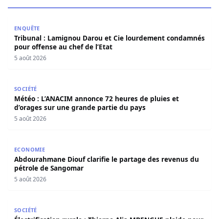
Tribunal : Lamignou Darou et Cie lourdement condamnés p
ENQUÊTE
Tribunal : Lamignou Darou et Cie lourdement condamnés
pour offense au chef de l’Etat
5 août 2026
Météo : L’ANACIM annonce 72 heures de pluies et d’orage
SOCIÉTÉ
Météo : L’ANACIM annonce 72 heures de pluies et
d’orages sur une grande partie du pays
5 août 2026
Abdourahmane Diouf clarifie le partage des revenus du
ECONOMIE
Abdourahmane Diouf clarifie le partage des revenus du
pétrole de Sangomar
5 août 2026
Électrification rurale : Thierno Alia MBENGUE plaide pou
SOCIÉTÉ