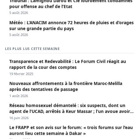
Tribunal : Lamignou Darou et Cie lourdement condamnés
pour offense au chef de l’Etat
5 août 2026
Météo : L’ANACIM annonce 72 heures de pluies et d’orages
sur une grande partie du pays
5 août 2026
LES PLUS LUS CETTE SEMAINE
Transparence et Redevabilité : Le Forum Civil réagit au
rapport de la cour des comptes
19 février 2025
Nouveaux affrontements à la frontière Maroc-Melilla
après des tentatives de passage
1 août 2026
Réseau homosexuel démantelé : six suspects, dont un
agent de l’UCAD, arrêtés à Keur Massar ; l’un avoue avoir
propagé le VIH depuis 2018
16 juin 2026
Le FRAPP et son avis sur le forum: « trois forums sur l’eau
auront lieu cette semaine à Dakar »