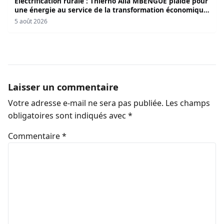
Électrification rurale : Thierno Alia MBENGUE plaide pour
une énergie au service de la transformation économique
et sociale du Sénégal
5 août 2026
Laisser un commentaire
Votre adresse e-mail ne sera pas publiée.
Les champs
obligatoires sont indiqués avec
*
Commentaire
*