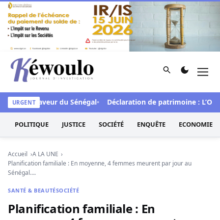
Aller au contenu
Rechercher
Men
Kéwoulo, le premier site d'information et d'investigation d
FCFA en faveur du Sénégal
Déclaration de patrimoine : L’Osidea
URGENT
POLITIQUE
JUSTICE
SOCIÉTÉ
ENQUÊTE
ECONOMIE
Accueil
A LA UNE
Planification familiale : En moyenne, 4 femmes meurent par jour au
Sénégal….
SANTÉ & BEAUTÉ
SOCIÉTÉ
Planification familiale : En