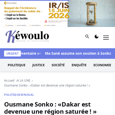
Aller au contenu
Rechercher
Men
Kéwoulo, le premier site d'information et d'investigation d
ité parlementaire »
Ma Sané assume son soutien à Sonko : « Il
URGENT
POLITIQUE
JUSTICE
SOCIÉTÉ
ENQUÊTE
ECONOMIE
Accueil
A LA UNE
Ousmane Sonko : «Dakar est devenue une région saturée ! »
POLITIQUE
SENEGAL
Ousmane Sonko : «Dakar est
devenue une région saturée ! »