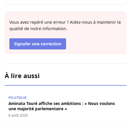
Vous avez repéré une erreur ? Aidez-nous à maintenir la
qualité de notre information.
Signaler une correction
À lire aussi
Aminata Touré affiche ses ambitions : « Nous voulons un
POLITIQUE
Aminata Touré affiche ses ambitions : « Nous voulons
une majorité parlementaire »
8 août 2026
Ma Sané assume son soutien à Sonko : « Il m’a convaincu