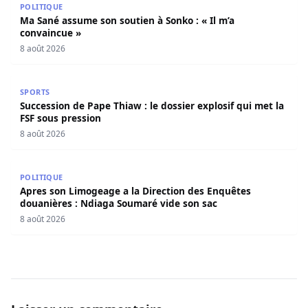
POLITIQUE
Ma Sané assume son soutien à Sonko : « Il m’a
convaincue »
8 août 2026
Succession de Pape Thiaw : le dossier explosif qui met la
SPORTS
Succession de Pape Thiaw : le dossier explosif qui met la
FSF sous pression
8 août 2026
Apres son Limogeage a la Direction des Enquêtes douani
POLITIQUE
Apres son Limogeage a la Direction des Enquêtes
douanières : Ndiaga Soumaré vide son sac
8 août 2026