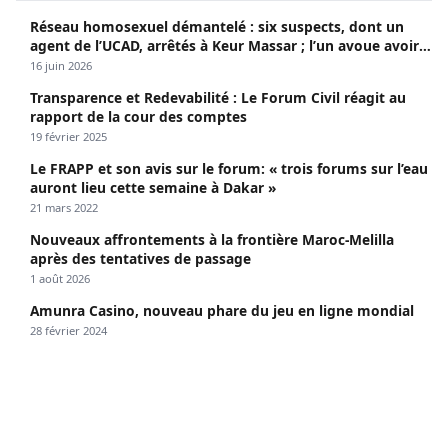
Réseau homosexuel démantelé : six suspects, dont un
agent de l’UCAD, arrêtés à Keur Massar ; l’un avoue avoir
propagé le VIH depuis 2018
16 juin 2026
Transparence et Redevabilité : Le Forum Civil réagit au
rapport de la cour des comptes
19 février 2025
Le FRAPP et son avis sur le forum: « trois forums sur l’eau
auront lieu cette semaine à Dakar »
21 mars 2022
Nouveaux affrontements à la frontière Maroc-Melilla
après des tentatives de passage
1 août 2026
Amunra Casino, nouveau phare du jeu en ligne mondial
28 février 2024